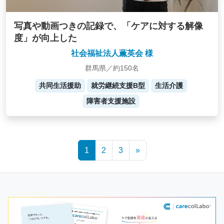
写真や動画つきの記録で、「ケアに対する解像
度」が向上した
社会福祉法人薫英会 様
群馬県／約150名
共同生活援助
就労継続支援B型
生活介護
障害者支援施設
Posts
1
2
3
»
navigation