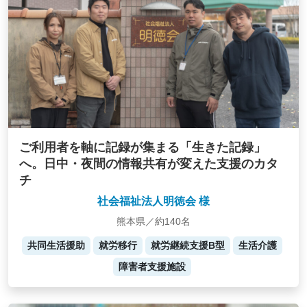
ご利用者を軸に記録が集まる「生きた記録」
へ。日中・夜間の情報共有が変えた支援のカタ
チ
社会福祉法人明徳会 様
熊本県／約140名
共同生活援助
就労移行
就労継続支援B型
生活介護
障害者支援施設