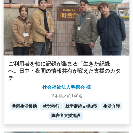
ご利用者を軸に記録が集まる「生きた記録」
へ。日中・夜間の情報共有が変えた支援のカタ
チ
社会福祉法人明徳会 様
熊本県／約140名
共同生活援助
就労移行
就労継続支援B型
生活介護
障害者支援施設