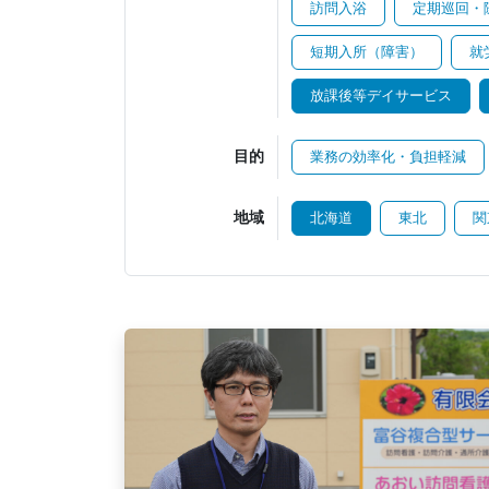
訪問入浴
定期巡回・
短期入所（障害）
就
放課後等デイサービス
目的
業務の効率化・負担軽減
地域
北海道
東北
関