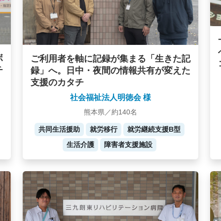
ボ
ご利用者を軸に記録が集まる「生きた記
チ
録」へ。日中・夜間の情報共有が変えた
支援のカタチ
社会福祉法人明徳会 様
熊本県／約140名
共同生活援助
就労移行
就労継続支援B型
生活介護
障害者支援施設