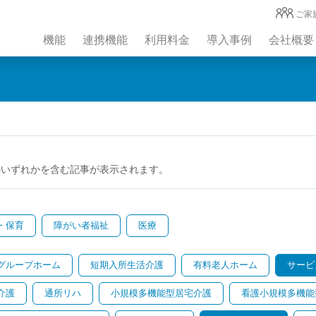
ご家
機能
連携機能
利用料金
導入事例
会社概要
のいずれかを含む記事が表示されます。
・保育
障がい者福祉
医療
グループホーム
短期入所生活介護
有料老人ホーム
サービ
介護
通所リハ
小規模多機能型居宅介護
看護小規模多機能