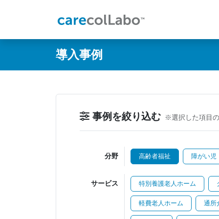
@ -0,0 +1,60 @@
導入事例
事例を絞り込む
※選択した項目
分野
高齢者福祉
障がい児
サービス
特別養護老人ホーム
軽費老人ホーム
通所