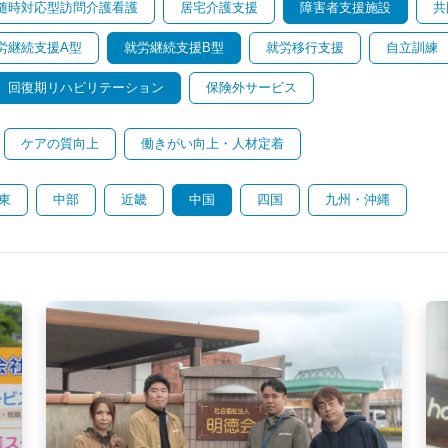
随時対応型訪問介護看護
居宅介護支援
障害者支援施設
共
労継続支援A型
就労継続支援B型
就労移行支援
自立訓練
回復期リハビリテーション
保険外サービス
ケアの質向上
働きがい向上・人材定着
東
中部
近畿
中国
四国
九州・沖縄