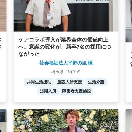
ケアコラボ導入が業界全体の価値向上
ス
へ。意識の変化が、新卒7名の採用につ
ス
ながった
社会福祉法人平野の里 様
埼玉県／約70名
共同生活援助
施設入所支援
生活介護
短期入所
障害者支援施設