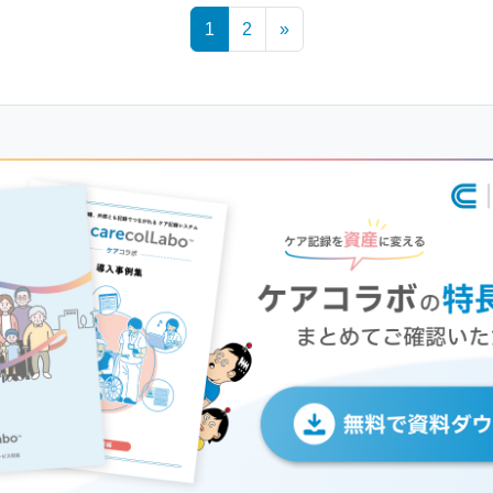
1
2
»