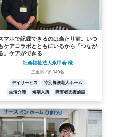
スマホで記録できるのは当たり前。いつ
もケアコラボとともにいるから「つなが
る」ケアができる
社会福祉法人永甲会 様
三重県／約340名
デイサービス
特別養護老人ホーム
生活介護
短期入所
障害者支援施設