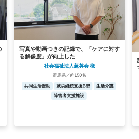
写真や動画つきの記録で、「ケアに対す
の
る解像度」が向上した
社会福祉法人薫英会 様
群馬県／約150名
共同生活援助
就労継続支援B型
生活介護
障害者支援施設