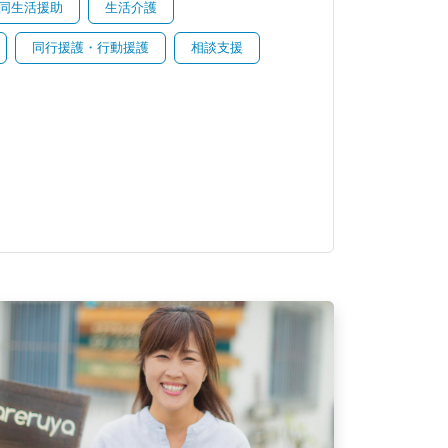
同生活援助
生活介護
同行援護・行動援護
相談支援