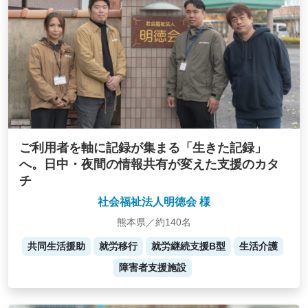
ご利用者を軸に記録が集まる「生きた記録」
へ。日中・夜間の情報共有が変えた支援のカタ
チ
社会福祉法人明徳会 様
熊本県／約140名
共同生活援助
就労移行
就労継続支援B型
生活介護
障害者支援施設