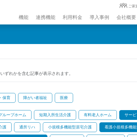
ご家
機能
連携機能
利用料金
導入事例
会社概要
のいずれかを含む記事が表示されます。
・保育
障がい者福祉
医療
グループホーム
短期入所生活介護
有料老人ホーム
サービ
介護
通所リハ
小規模多機能型居宅介護
看護小規模多機能