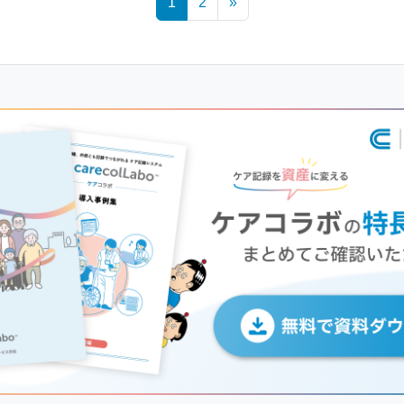
1
2
»