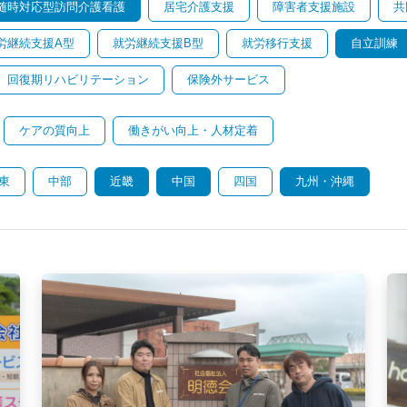
随時対応型訪問介護看護
居宅介護支援
障害者支援施設
共
労継続支援A型
就労継続支援B型
就労移行支援
自立訓練
回復期リハビリテーション
保険外サービス
ケアの質向上
働きがい向上・人材定着
東
中部
近畿
中国
四国
九州・沖縄