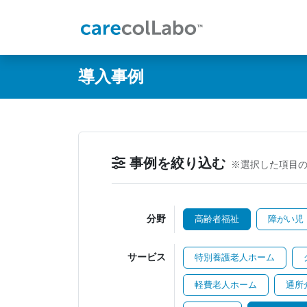
@ -0,0 +1,60 @@
導入事例
事例を絞り込む
※選択した項目
分野
高齢者福祉
障がい児
サービス
特別養護老人ホーム
軽費老人ホーム
通所