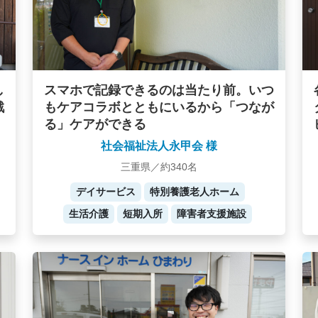
し
スマホで記録できるのは当たり前。いつ
戦
もケアコラボとともにいるから「つなが
る」ケアができる
社会福祉法人永甲会 様
三重県／約340名
デイサービス
特別養護老人ホーム
生活介護
短期入所
障害者支援施設