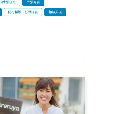
同生活援助
生活介護
同行援護・行動援護
相談支援