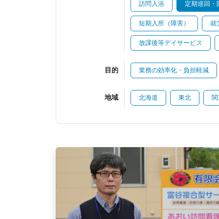
訪問入浴
定期巡回・
短期入所（障害）
就
放課後等デイサービス
目的
業務の効率化・負担軽減
地域
北海道
東北
関