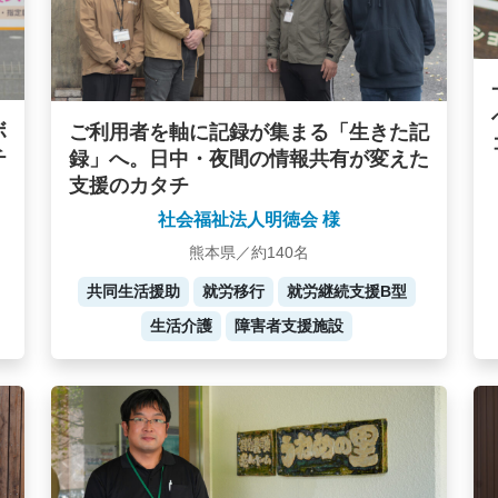
ボ
ご利用者を軸に記録が集まる「生きた記
チ
録」へ。日中・夜間の情報共有が変えた
支援のカタチ
社会福祉法人明徳会 様
熊本県／約140名
共同生活援助
就労移行
就労継続支援B型
生活介護
障害者支援施設