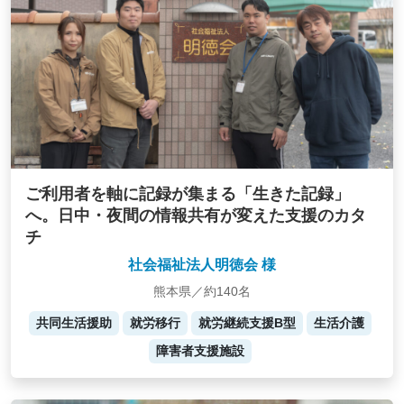
ご利用者を軸に記録が集まる「生きた記録」
へ。日中・夜間の情報共有が変えた支援のカタ
チ
社会福祉法人明徳会 様
熊本県／約140名
共同生活援助
就労移行
就労継続支援B型
生活介護
障害者支援施設