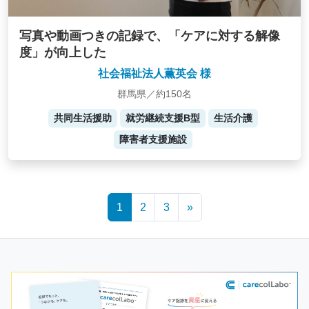
写真や動画つきの記録で、「ケアに対する解像
度」が向上した
社会福祉法人薫英会 様
群馬県／約150名
共同生活援助
就労継続支援B型
生活介護
障害者支援施設
Posts
1
2
3
»
navigation