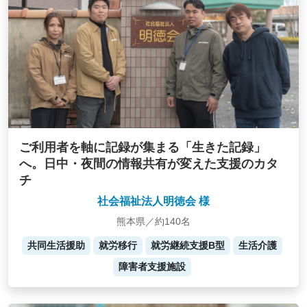
ご利用者を軸に記録が集まる「生きた記録」
へ。日中・夜間の情報共有が変えた支援のカタ
チ
社会福祉法人明徳会 様
熊本県／約140名
共同生活援助
就労移行
就労継続支援B型
生活介護
障害者支援施設