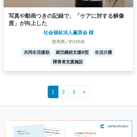
写真や動画つきの記録で、「ケアに対する解像
度」が向上した
社会福祉法人薫英会 様
群馬県／約150名
共同生活援助
就労継続支援B型
生活介護
障害者支援施設
Posts
1
2
3
»
navigation