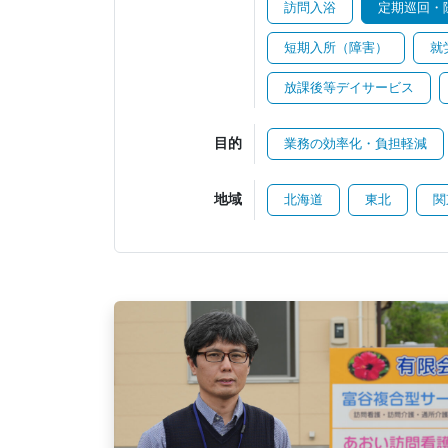
訪問入浴
定期巡回・
短期入所（障害）
就
放課後等デイサービス
目的
業務の効率化・負担軽減
地域
北海道
東北
関