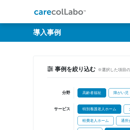
@ -0,0 +1,60 @@
導入事例
事例を絞り込む
※選択した項目
分野
高齢者福祉
障がい児
サービス
特別養護老人ホーム
軽費老人ホーム
通所