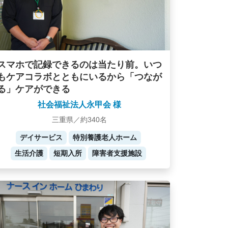
スマホで記録できるのは当たり前。いつ
もケアコラボとともにいるから「つなが
る」ケアができる
社会福祉法人永甲会 様
三重県／約340名
デイサービス
特別養護老人ホーム
生活介護
短期入所
障害者支援施設