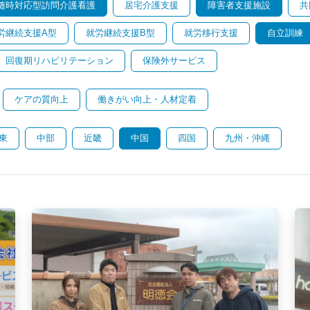
随時対応型訪問介護看護
居宅介護支援
障害者支援施設
共
労継続支援A型
就労継続支援B型
就労移行支援
自立訓練
回復期リハビリテーション
保険外サービス
ケアの質向上
働きがい向上・人材定着
東
中部
近畿
中国
四国
九州・沖縄