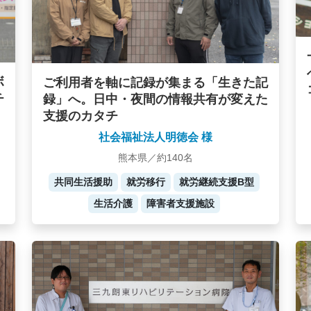
ボ
ご利用者を軸に記録が集まる「生きた記
チ
録」へ。日中・夜間の情報共有が変えた
支援のカタチ
社会福祉法人明徳会 様
熊本県／約140名
共同生活援助
就労移行
就労継続支援B型
生活介護
障害者支援施設