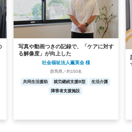
写真や動画つきの記録で、「ケアに対す
の
る解像度」が向上した
社会福祉法人薫英会 様
群馬県／約150名
共同生活援助
就労継続支援B型
生活介護
障害者支援施設