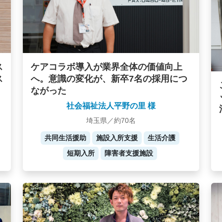
ケアコラボ導入が業界全体の価値向上
ス
へ。意識の変化が、新卒7名の採用につ
ス
ながった
社会福祉法人平野の里 様
埼玉県／約70名
共同生活援助
施設入所支援
生活介護
短期入所
障害者支援施設