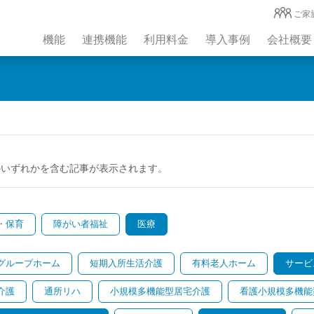
ご家
機能
連携機能
利用料金
導入事例
会社概要
のいずれかを含む記事が表示されます。
・保育
障がい者福祉
医療
グループホーム
短期入所生活介護
有料老人ホーム
サービ
介護
通所リハ
小規模多機能型居宅介護
看護小規模多機能