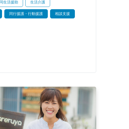
同生活援助
生活介護
同行援護・行動援護
相談支援