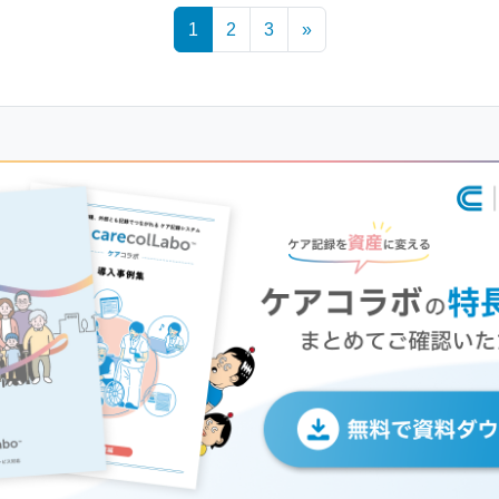
1
2
3
»