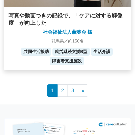
写真や動画つきの記録で、「ケアに対する解像
度」が向上した
社会福祉法人薫英会 様
群馬県／約150名
共同生活援助
就労継続支援B型
生活介護
障害者支援施設
Posts
1
2
3
»
navigation