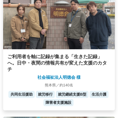
ご利用者を軸に記録が集まる「生きた記録」
へ。日中・夜間の情報共有が変えた支援のカタ
チ
社会福祉法人明徳会 様
熊本県／約140名
共同生活援助
就労移行
就労継続支援B型
生活介護
障害者支援施設