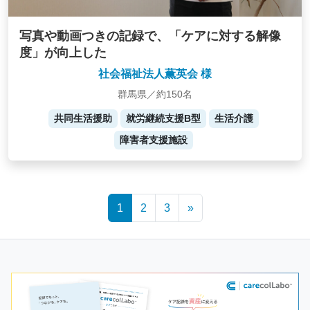
写真や動画つきの記録で、「ケアに対する解像
度」が向上した
社会福祉法人薫英会 様
群馬県／約150名
共同生活援助
就労継続支援B型
生活介護
障害者支援施設
Posts
1
2
3
»
navigation