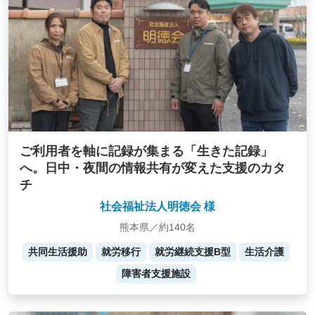
ご利用者を軸に記録が集まる「生きた記録」
へ。日中・夜間の情報共有が変えた支援のカタ
チ
社会福祉法人明徳会 様
熊本県／約140名
共同生活援助
就労移行
就労継続支援B型
生活介護
障害者支援施設