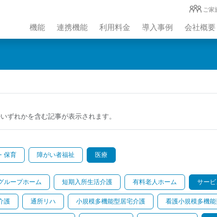
ご家
機能
連携機能
利用料金
導入事例
会社概要
のいずれかを含む記事が表示されます。
・保育
障がい者福祉
医療
グループホーム
短期入所生活介護
有料老人ホーム
サービ
介護
通所リハ
小規模多機能型居宅介護
看護小規模多機能