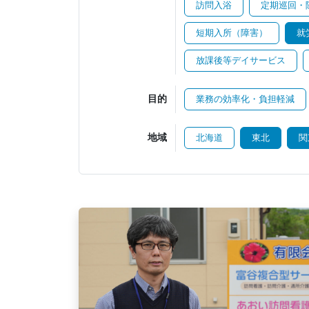
訪問入浴
定期巡回・
短期入所（障害）
就
放課後等デイサービス
目的
業務の効率化・負担軽減
地域
北海道
東北
関