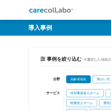
@ -0,0 +1,60 @@
導入事例
事例を絞り込む
※選択した項目
分野
高齢者福祉
障がい児
サービス
特別養護老人ホーム
軽費老人ホーム
通所