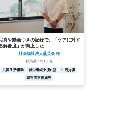
写真や動画つきの記録で、「ケアに対す
る解像度」が向上した
社会福祉法人薫英会 様
群馬県／約150名
共同生活援助
就労継続支援B型
生活介護
障害者支援施設