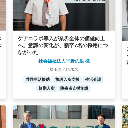
ケアコラボ導入が業界全体の価値向上
ス
へ。意識の変化が、新卒7名の採用につ
ス
ながった
社会福祉法人平野の里 様
埼玉県／約70名
共同生活援助
施設入所支援
生活介護
短期入所
障害者支援施設