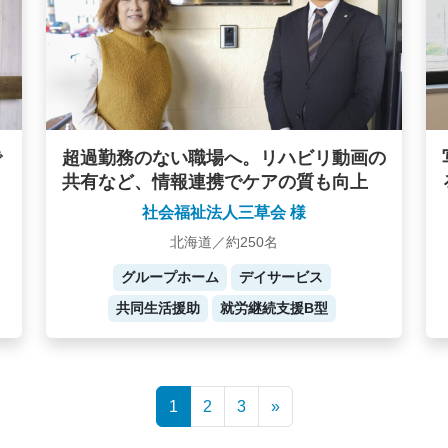
で
超過勤務のない職場へ。リハビリ動画の
共有など、情報連携でケアの質も向上
社会福祉法人三草会 様
北海道／約250名
グループホーム
デイサービス
共同生活援助
就労継続支援B型
1
2
3
»