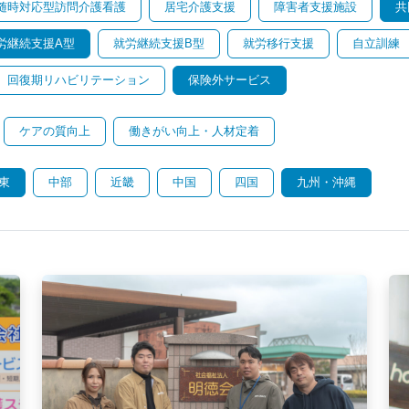
随時対応型訪問介護看護
居宅介護支援
障害者支援施設
共
労継続支援A型
就労継続支援B型
就労移行支援
自立訓練
回復期リハビリテーション
保険外サービス
ケアの質向上
働きがい向上・人材定着
東
中部
近畿
中国
四国
九州・沖縄