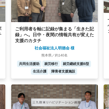
ボ
ご利用者を軸に記録が集まる「生きた記
チ
録」へ。日中・夜間の情報共有が変えた
支援のカタチ
社会福祉法人明徳会 様
熊本県／約140名
共同生活援助
就労移行
就労継続支援B型
生活介護
障害者支援施設