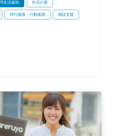
同生活援助
生活介護
同行援護・行動援護
相談支援