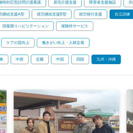
随時対応型訪問介護看護
居宅介護支援
障害者支援施設
共
労継続支援A型
就労継続支援B型
就労移行支援
自立訓練
回復期リハビリテーション
保険外サービス
ケアの質向上
働きがい向上・人材定着
東
中部
近畿
中国
四国
九州・沖縄