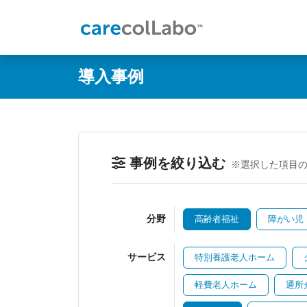
@ -0,0 +1,60 @@
導入事例
事例を絞り込む
※選択した項目
分野
高齢者福祉
障がい児
サービス
特別養護老人ホーム
軽費老人ホーム
通所