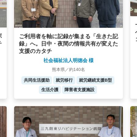
ボ
ご利用者を軸に記録が集まる「生きた記
チ
録」へ。日中・夜間の情報共有が変えた
支援のカタチ
社会福祉法人明徳会 様
熊本県／約140名
共同生活援助
就労移行
就労継続支援B型
生活介護
障害者支援施設