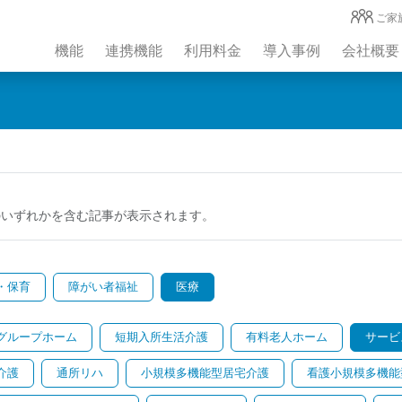
ご家
機能
連携機能
利用料金
導入事例
会社概要
のいずれかを含む記事が表示されます。
・保育
障がい者福祉
医療
グループホーム
短期入所生活介護
有料老人ホーム
サービ
介護
通所リハ
小規模多機能型居宅介護
看護小規模多機能