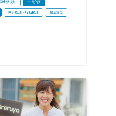
同生活援助
生活介護
同行援護・行動援護
相談支援