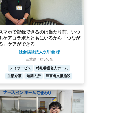
スマホで記録できるのは当たり前。いつ
もケアコラボとともにいるから「つなが
る」ケアができる
社会福祉法人永甲会 様
三重県／約340名
デイサービス
特別養護老人ホーム
生活介護
短期入所
障害者支援施設