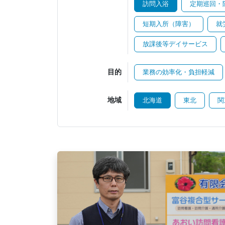
訪問入浴
定期巡回・
短期入所（障害）
就
放課後等デイサービス
目的
業務の効率化・負担軽減
地域
北海道
東北
関