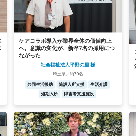
ケアコラボ導入が業界全体の価値向上
ス
へ。意識の変化が、新卒7名の採用につ
ス
ながった
社会福祉法人平野の里 様
埼玉県／約70名
共同生活援助
施設入所支援
生活介護
短期入所
障害者支援施設