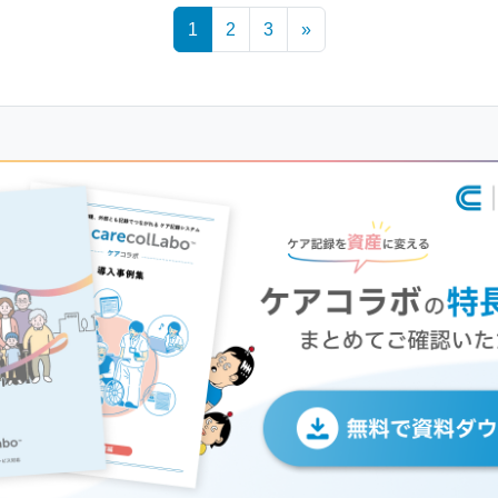
1
2
3
»