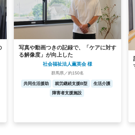
写真や動画つきの記録で、「ケアに対す
の
る解像度」が向上した
社会福祉法人薫英会 様
群馬県／約150名
共同生活援助
就労継続支援B型
生活介護
障害者支援施設