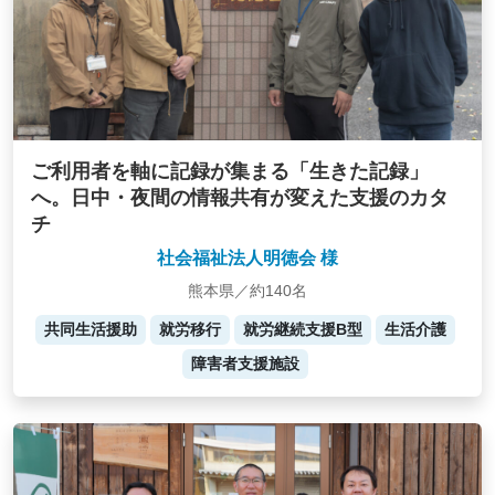
ご利用者を軸に記録が集まる「生きた記録」
へ。日中・夜間の情報共有が変えた支援のカタ
チ
社会福祉法人明徳会 様
熊本県／約140名
共同生活援助
就労移行
就労継続支援B型
生活介護
障害者支援施設