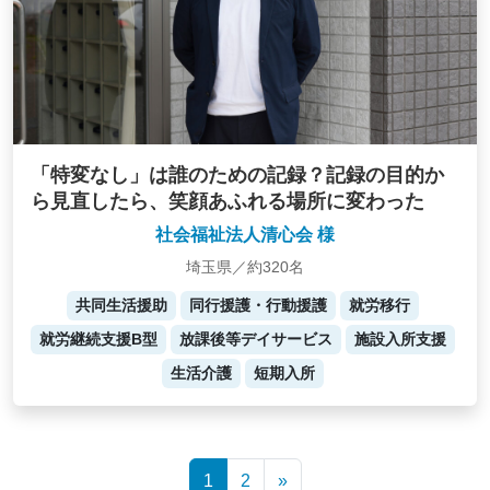
「特変なし」は誰のための記録？記録の目的か
ら見直したら、笑顔あふれる場所に変わった
社会福祉法人清心会 様
埼玉県／約320名
共同生活援助
同行援護・行動援護
就労移行
就労継続支援B型
放課後等デイサービス
施設入所支援
生活介護
短期入所
Posts
1
2
»