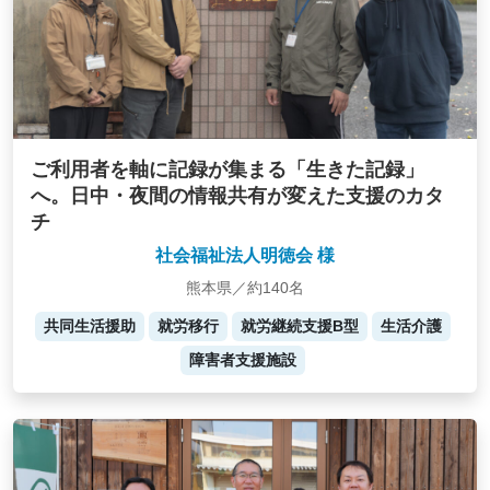
ご利用者を軸に記録が集まる「生きた記録」
へ。日中・夜間の情報共有が変えた支援のカタ
チ
社会福祉法人明徳会 様
熊本県／約140名
共同生活援助
就労移行
就労継続支援B型
生活介護
障害者支援施設