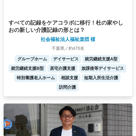
すべての記録をケアコラボに移行！杜の家やし
おの新しい介護記録の形とは？
社会福祉法人福祉楽団 様
千葉県／約470名
グループホーム
デイサービス
就労継続支援A型
就労継続支援B型
居宅介護支援
放課後等デイサービス
特別養護老人ホーム
相談支援
短期入所生活介護
訪問介護