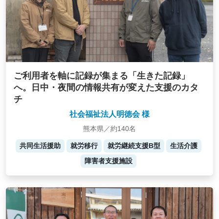
ご利用者を軸に記録が集まる「生きた記録」
へ。日中・夜間の情報共有が変えた支援のカタ
チ
社会福祉法人明徳会 様
熊本県／約140名
共同生活援助
就労移行
就労継続支援B型
生活介護
障害者支援施設