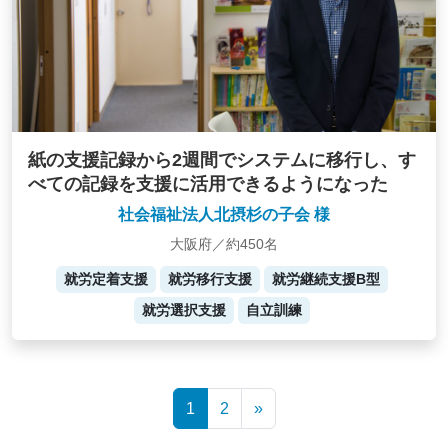
紙の支援記録から2週間でシステムに移行し、す
べての記録を支援に活用できるようになった
社会福祉法人北摂杉の子会 様
大阪府／約450名
就労定着支援
就労移行支援
就労継続支援B型
就労選択支援
自立訓練
Posts
1
2
»
navigation