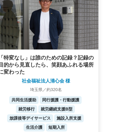
「特変なし」は誰のための記録？記録の
目的から見直したら、笑顔あふれる場所
に変わった
社会福祉法人清心会 様
埼玉県／約320名
共同生活援助
同行援護・行動援護
就労移行
就労継続支援B型
放課後等デイサービス
施設入所支援
生活介護
短期入所