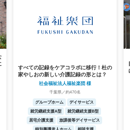
な
に
すべての記録をケアコラボに移行！杜の
家やしおの新しい介護記録の形とは？
社会福祉法人福祉楽団 様
千葉県／約470名
グループホーム
デイサービス
就労継続支援A型
就労継続支援B型
居宅介護支援
放課後等デイサービス
特別養護老人ホーム
相談支援