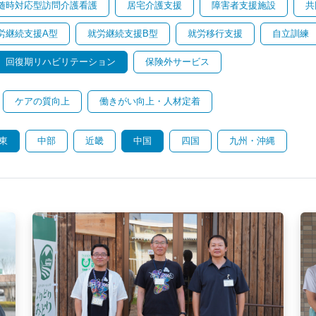
随時対応型訪問介護看護
居宅介護支援
障害者支援施設
共
労継続支援A型
就労継続支援B型
就労移行支援
自立訓練
回復期リハビリテーション
保険外サービス
ケアの質向上
働きがい向上・人材定着
東
中部
近畿
中国
四国
九州・沖縄