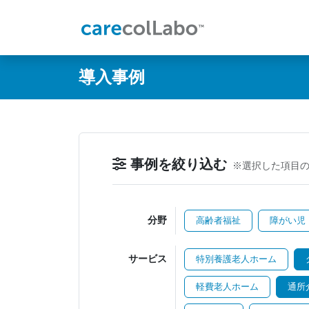
@ -0,0 +1,60 @@
導入事例
事例を絞り込む
※選択した項目
分野
高齢者福祉
障がい児
サービス
特別養護老人ホーム
軽費老人ホーム
通所