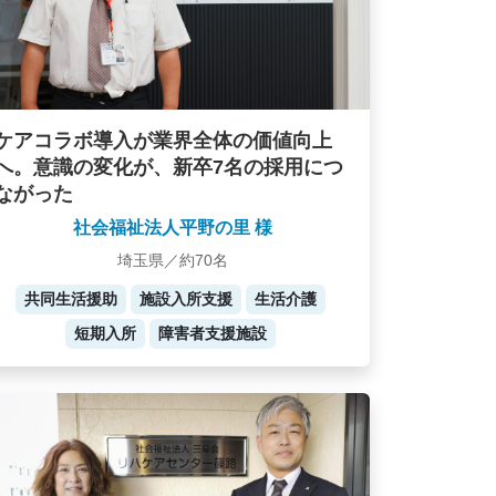
ケアコラボ導入が業界全体の価値向上
へ。意識の変化が、新卒7名の採用につ
ながった
社会福祉法人平野の里 様
埼玉県／約70名
共同生活援助
施設入所支援
生活介護
短期入所
障害者支援施設