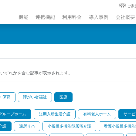
ご家
機能
連携機能
利用料金
導入事例
会社概要
のいずれかを含む記事が表示されます。
・保育
障がい者福祉
医療
グループホーム
短期入所生活介護
有料老人ホーム
サービ
介護
通所リハ
小規模多機能型居宅介護
看護小規模多機能