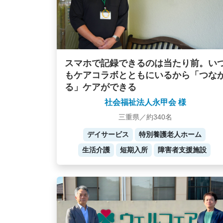
スマホで記録できるのは当たり前。い
もケアコラボとともにいるから「つな
る」ケアができる
社会福祉法人永甲会 様
三重県／約340名
デイサービス
特別養護老人ホーム
生活介護
短期入所
障害者支援施設