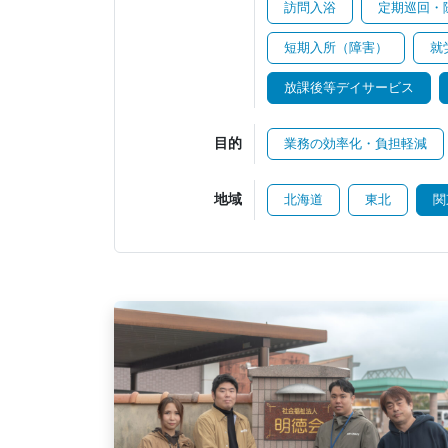
訪問入浴
定期巡回・
短期入所（障害）
就
放課後等デイサービス
目的
業務の効率化・負担軽減
地域
北海道
東北
関