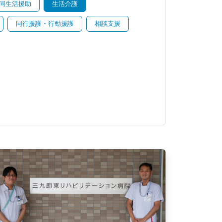
同生活援助
生活介護
同行援護・行動援護
相談支援