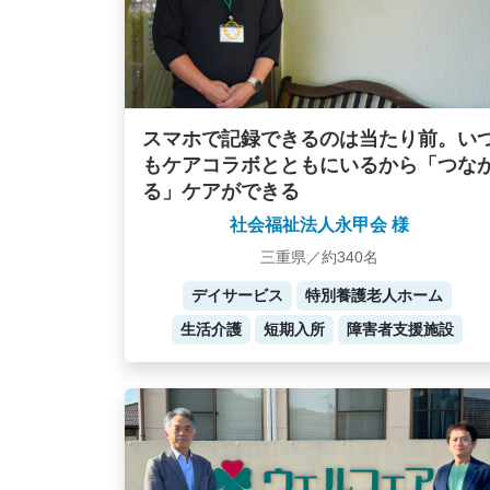
スマホで記録できるのは当たり前。い
もケアコラボとともにいるから「つな
る」ケアができる
社会福祉法人永甲会 様
三重県／約340名
デイサービス
特別養護老人ホーム
生活介護
短期入所
障害者支援施設