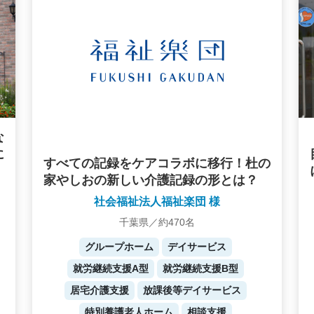
な
に
すべての記録をケアコラボに移行！杜の
家やしおの新しい介護記録の形とは？
社会福祉法人福祉楽団 様
千葉県／約470名
グループホーム
デイサービス
就労継続支援A型
就労継続支援B型
居宅介護支援
放課後等デイサービス
特別養護老人ホーム
相談支援