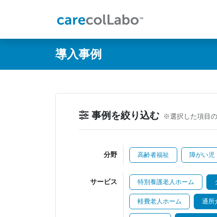
@ -0,0 +1,60 @@
導入事例
事例を絞り込む
※選択した項目
分野
高齢者福祉
障がい児
サービス
特別養護老人ホーム
軽費老人ホーム
通所