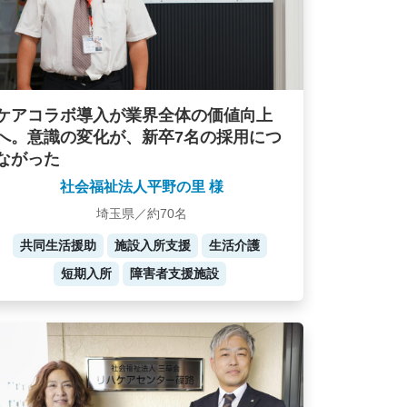
ケアコラボ導入が業界全体の価値向上
へ。意識の変化が、新卒7名の採用につ
ながった
社会福祉法人平野の里 様
埼玉県／約70名
共同生活援助
施設入所支援
生活介護
短期入所
障害者支援施設