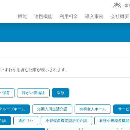
ご家
機能
連携機能
利用料金
導入事例
会社概要
のいずれかを含む記事が表示されます。
・保育
障がい者福祉
医療
グループホーム
短期入所生活介護
有料老人ホーム
サービ
介護
通所リハ
小規模多機能型居宅介護
看護小規模多機能