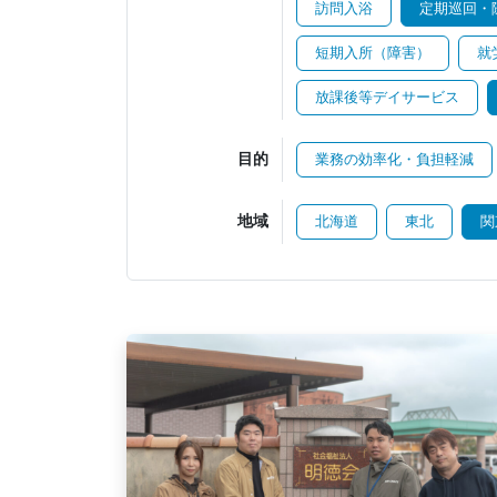
訪問入浴
定期巡回・
短期入所（障害）
就
放課後等デイサービス
目的
業務の効率化・負担軽減
地域
北海道
東北
関