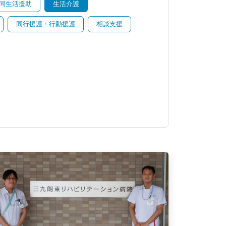
同生活援助
生活介護
同行援護・行動援護
相談支援