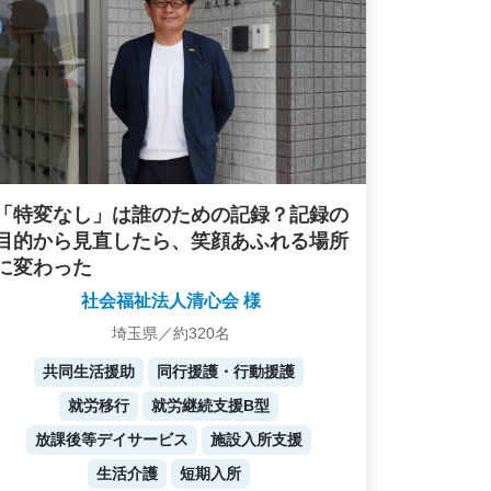
「特変なし」は誰のための記録？記録の
目的から見直したら、笑顔あふれる場所
に変わった
社会福祉法人清心会 様
埼玉県／約320名
共同生活援助
同行援護・行動援護
就労移行
就労継続支援B型
放課後等デイサービス
施設入所支援
生活介護
短期入所