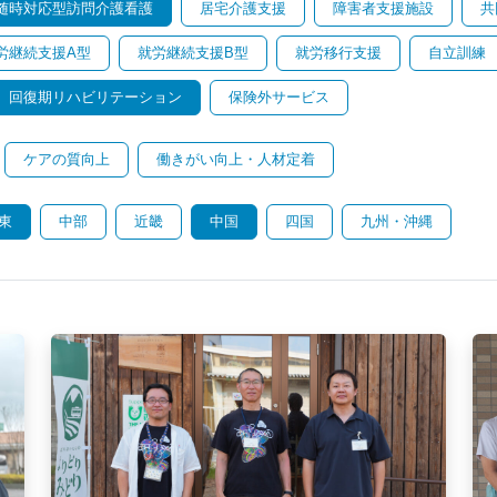
随時対応型訪問介護看護
居宅介護支援
障害者支援施設
共
労継続支援A型
就労継続支援B型
就労移行支援
自立訓練
回復期リハビリテーション
保険外サービス
ケアの質向上
働きがい向上・人材定着
東
中部
近畿
中国
四国
九州・沖縄