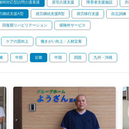
随時対応型訪問介護看護
居宅介護支援
障害者支援施設
共
労継続支援A型
就労継続支援B型
就労移行支援
自立訓練
回復期リハビリテーション
保険外サービス
ケアの質向上
働きがい向上・人材定着
東
中部
近畿
中国
四国
九州・沖縄