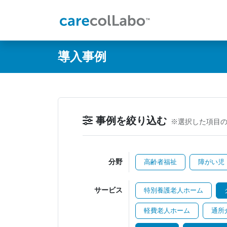
@ -0,0 +1,60 @@
導入事例
事例を絞り込む
※選択した項目
分野
高齢者福祉
障がい児
サービス
特別養護老人ホーム
軽費老人ホーム
通所