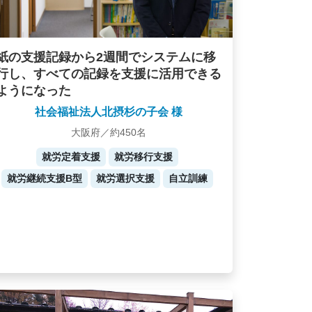
紙の支援記録から2週間でシステムに移
行し、すべての記録を支援に活用できる
ようになった
社会福祉法人北摂杉の子会 様
大阪府／約450名
就労定着支援
就労移行支援
就労継続支援B型
就労選択支援
自立訓練