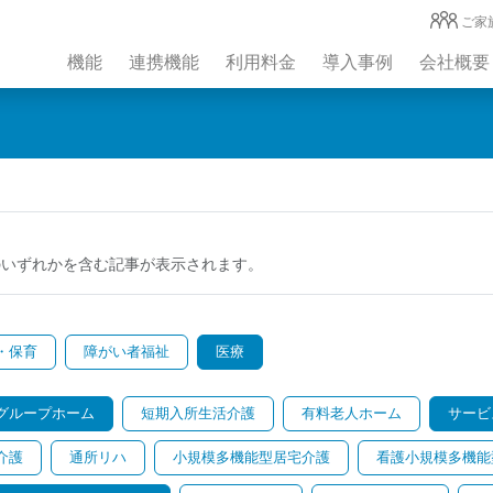
ご家
機能
連携機能
利用料金
導入事例
会社概要
のいずれかを含む記事が表示されます。
・保育
障がい者福祉
医療
グループホーム
短期入所生活介護
有料老人ホーム
サービ
介護
通所リハ
小規模多機能型居宅介護
看護小規模多機能