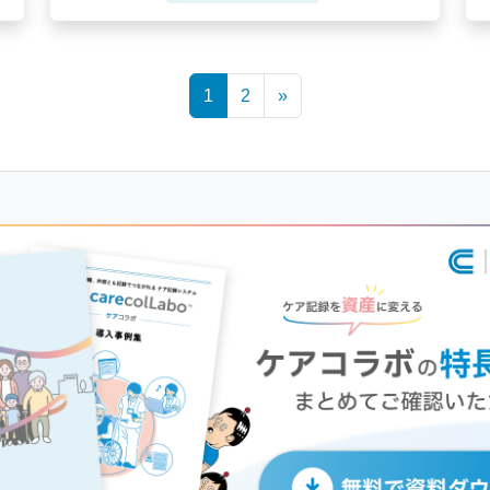
1
2
»