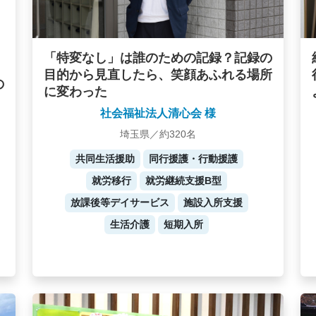
「特変なし」は誰のための記録？記録の
目的から見直したら、笑顔あふれる場所
の
に変わった
社会福祉法人清心会 様
埼玉県／約320名
共同生活援助
同行援護・行動援護
就労移行
就労継続支援B型
放課後等デイサービス
施設入所支援
生活介護
短期入所