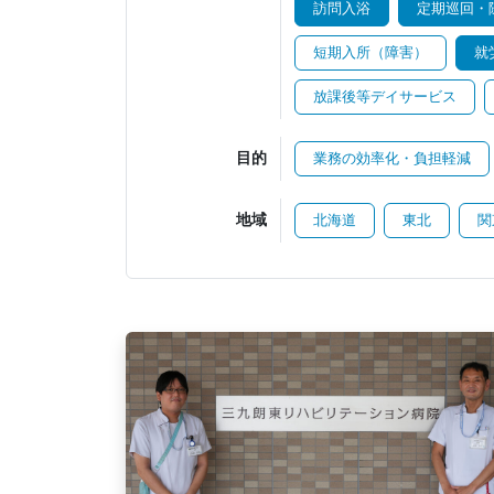
訪問入浴
定期巡回・
短期入所（障害）
就
放課後等デイサービス
目的
業務の効率化・負担軽減
地域
北海道
東北
関