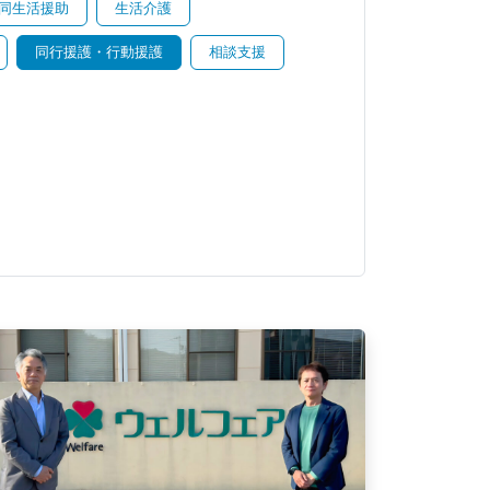
同生活援助
生活介護
同行援護・行動援護
相談支援