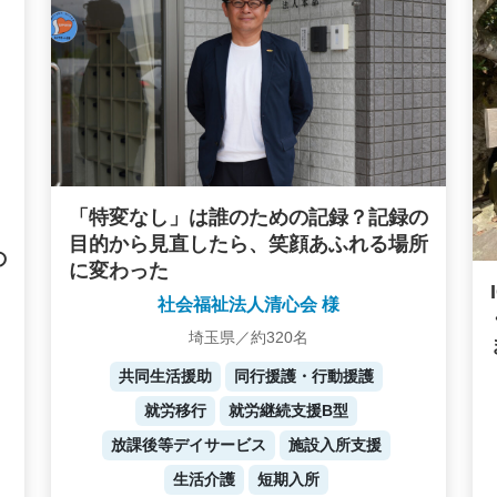
「特変なし」は誰のための記録？記録の
目的から見直したら、笑顔あふれる場所
の
に変わった
社会福祉法人清心会 様
埼玉県／約320名
共同生活援助
同行援護・行動援護
就労移行
就労継続支援B型
放課後等デイサービス
施設入所支援
生活介護
短期入所