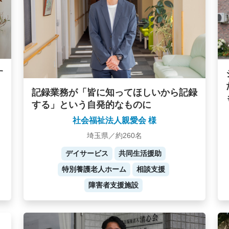
す
記録業務が「皆に知ってほしいから記録
する」という自発的なものに
社会福祉法人親愛会 様
埼玉県／約260名
デイサービス
共同生活援助
特別養護老人ホーム
相談支援
障害者支援施設