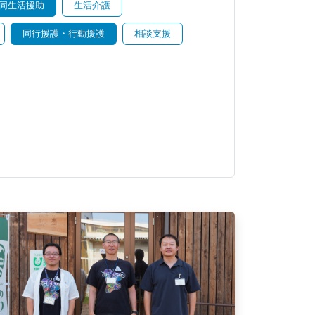
同生活援助
生活介護
同行援護・行動援護
相談支援