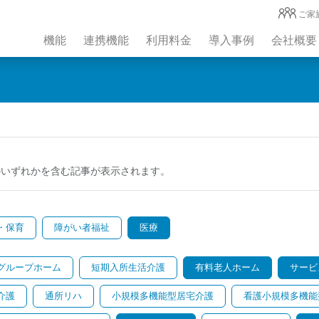
ご家
機能
連携機能
利用料金
導入事例
会社概要
のいずれかを含む記事が表示されます。
・保育
障がい者福祉
医療
グループホーム
短期入所生活介護
有料老人ホーム
サービ
介護
通所リハ
小規模多機能型居宅介護
看護小規模多機能