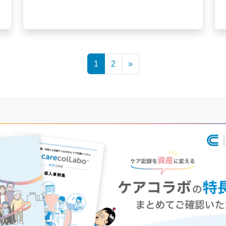
1
2
»