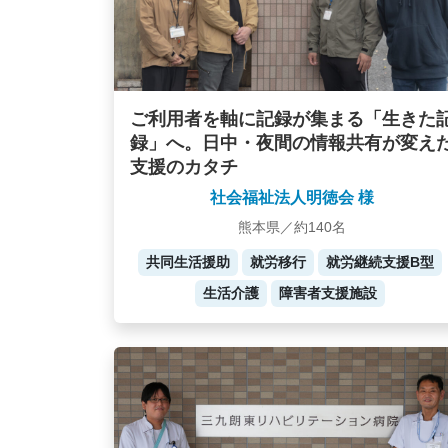
ご利用者を軸に記録が集まる「生きた
録」へ。日中・夜間の情報共有が変え
支援のカタチ
社会福祉法人明徳会 様
熊本県／約140名
共同生活援助
就労移行
就労継続支援B型
生活介護
障害者支援施設