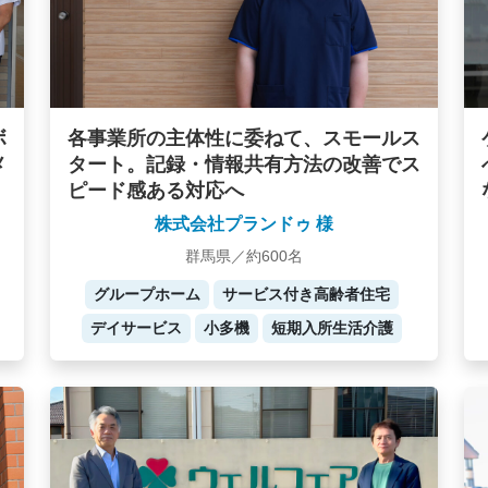
ボ
各事業所の主体性に委ねて、スモールス
メ
タート。記録・情報共有方法の改善でス
ピード感ある対応へ
株式会社プランドゥ 様
群馬県／約600名
グループホーム
サービス付き高齢者住宅
デイサービス
小多機
短期入所生活介護