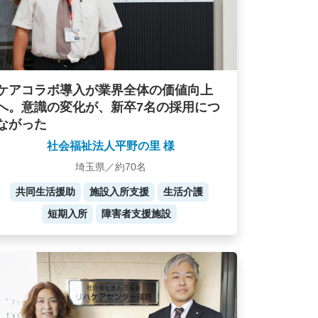
ケアコラボ導入が業界全体の価値向上
へ。意識の変化が、新卒7名の採用につ
ながった
社会福祉法人平野の里 様
埼玉県／約70名
共同生活援助
施設入所支援
生活介護
短期入所
障害者支援施設