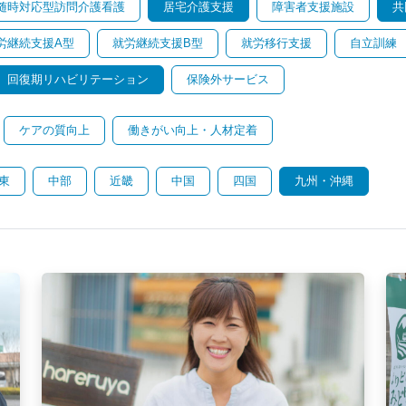
随時対応型訪問介護看護
居宅介護支援
障害者支援施設
共
労継続支援A型
就労継続支援B型
就労移行支援
自立訓練
回復期リハビリテーション
保険外サービス
ケアの質向上
働きがい向上・人材定着
東
中部
近畿
中国
四国
九州・沖縄