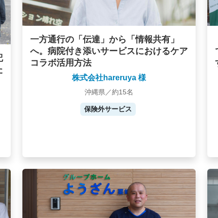
一方通行の「伝達」から「情報共有」
へ。病院付き添いサービスにおけるケア
記
コラボ活用方法
た
株式会社hareruya 様
沖縄県／約15名
保険外サービス