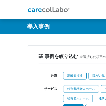
@ -0,0 +1,60 @@
導入事例
事例を絞り込む
※選択した項目
分野
高齢者福祉
障がい児
サービス
特別養護老人ホーム
軽費老人ホーム
通所