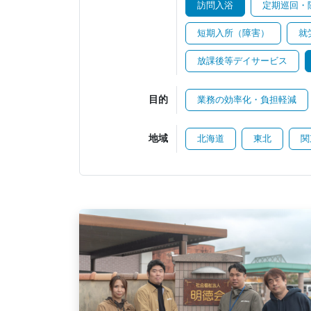
訪問入浴
定期巡回・
短期入所（障害）
就
放課後等デイサービス
目的
業務の効率化・負担軽減
地域
北海道
東北
関