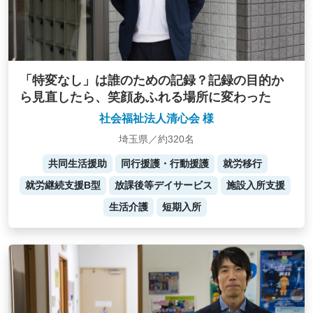
「特変なし」は誰のための記録？記録の目的か
ら見直したら、笑顔あふれる場所に変わった
社会福祉法人清心会 様
埼玉県／約320名
共同生活援助
同行援護・行動援護
就労移行
就労継続支援B型
放課後等デイサービス
施設入所支援
生活介護
短期入所