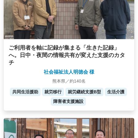
ご利用者を軸に記録が集まる「生きた記録」
へ。日中・夜間の情報共有が変えた支援のカタ
チ
社会福祉法人明徳会 様
熊本県／約140名
共同生活援助
就労移行
就労継続支援B型
生活介護
障害者支援施設