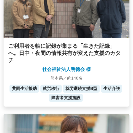
ご利用者を軸に記録が集まる「生きた記録」
へ。日中・夜間の情報共有が変えた支援のカタ
チ
社会福祉法人明徳会 様
熊本県／約140名
共同生活援助
就労移行
就労継続支援B型
生活介護
障害者支援施設