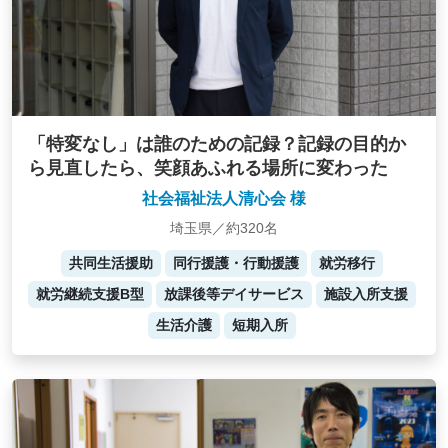
「特変なし」は誰のための記録？記録の目的か
ら見直したら、笑顔あふれる場所に変わった
社会福祉法人清心会 様
埼玉県／約320名
共同生活援助
同行援護・行動援護
就労移行
就労継続支援B型
放課後等デイサービス
施設入所支援
生活介護
短期入所