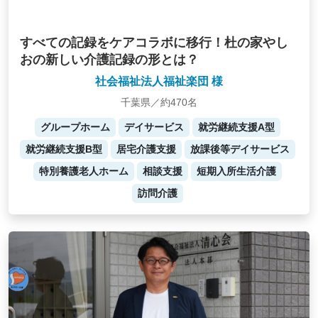
すべての記録をケアコラボに移行！杜の家やし
おの新しい介護記録の形とは？
社会福祉法人福祉楽団 様
千葉県／約470名
グループホーム
デイサービス
就労継続支援A型
就労継続支援B型
居宅介護支援
放課後等デイサービス
特別養護老人ホーム
相談支援
短期入所生活介護
訪問介護