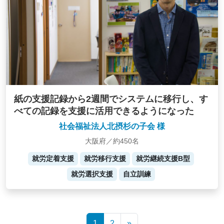
紙の支援記録から2週間でシステムに移行し、す
べての記録を支援に活用できるようになった
社会福祉法人北摂杉の子会 様
大阪府／約450名
就労定着支援
就労移行支援
就労継続支援B型
就労選択支援
自立訓練
Posts
1
2
»