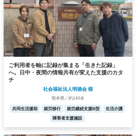
ご利用者を軸に記録が集まる「生きた記録」
へ。日中・夜間の情報共有が変えた支援のカタ
チ
社会福祉法人明徳会 様
熊本県／約140名
共同生活援助
就労移行
就労継続支援B型
生活介護
障害者支援施設