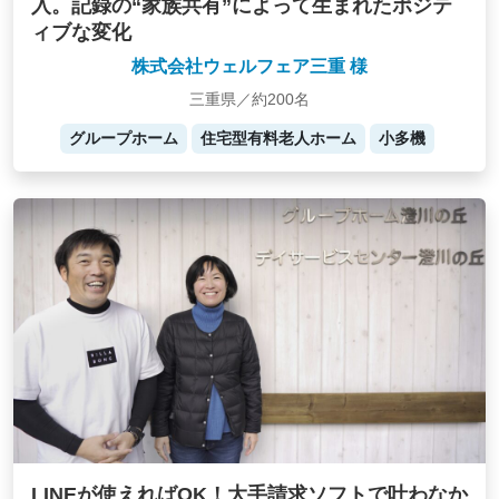
入。記録の“家族共有”によって生まれたポジテ
ィブな変化
株式会社ウェルフェア三重 様
三重県／約200名
グループホーム
住宅型有料老人ホーム
小多機
LINEが使えればOK！大手請求ソフトで叶わなか