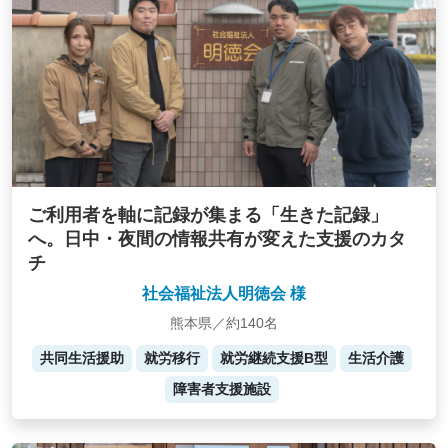
ご利用者を軸に記録が集まる「生きた記録」
へ。日中・夜間の情報共有が変えた支援のカタ
チ
社会福祉法人明徳会 様
熊本県／約140名
共同生活援助
就労移行
就労継続支援B型
生活介護
障害者支援施設