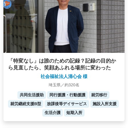
「特変なし」は誰のための記録？記録の目的か
ら見直したら、笑顔あふれる場所に変わった
社会福祉法人清心会 様
埼玉県／約320名
共同生活援助
同行援護・行動援護
就労移行
就労継続支援B型
放課後等デイサービス
施設入所支援
生活介護
短期入所