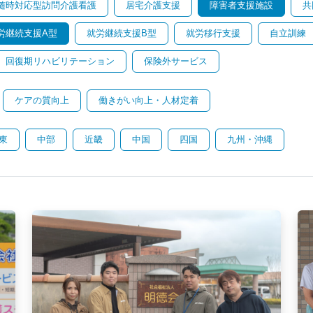
随時対応型訪問介護看護
居宅介護支援
障害者支援施設
共
労継続支援A型
就労継続支援B型
就労移行支援
自立訓練
回復期リハビリテーション
保険外サービス
ケアの質向上
働きがい向上・人材定着
東
中部
近畿
中国
四国
九州・沖縄