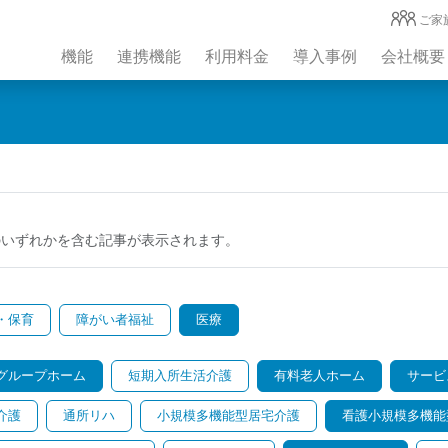
ご家
機能
連携機能
利用料金
導入事例
会社概要
のいずれかを含む記事が表示されます。
・保育
障がい者福祉
医療
グループホーム
短期入所生活介護
有料老人ホーム
サービ
介護
通所リハ
小規模多機能型居宅介護
看護小規模多機能