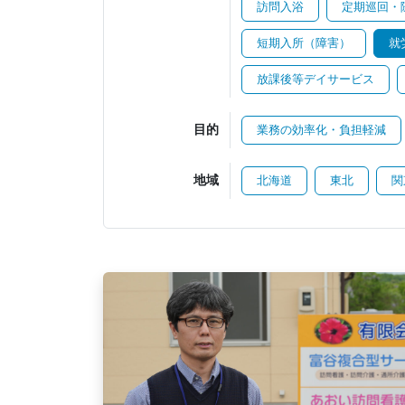
訪問入浴
定期巡回・
短期入所（障害）
就
放課後等デイサービス
目的
業務の効率化・負担軽減
地域
北海道
東北
関