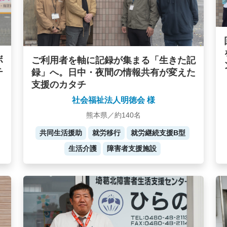
ボ
ご利用者を軸に記録が集まる「生きた記
チ
録」へ。日中・夜間の情報共有が変えた
支援のカタチ
社会福祉法人明徳会 様
熊本県／約140名
共同生活援助
就労移行
就労継続支援B型
生活介護
障害者支援施設