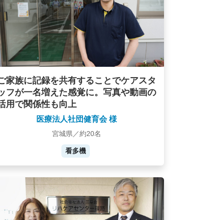
ご家族に記録を共有することでケアスタ
ッフが一名増えた感覚に。写真や動画の
活用で関係性も向上
医療法人社団健育会 様
宮城県／約20名
看多機