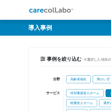
@ -0,0 +1,60 @@
導入事例
事例を絞り込む
※選択した項目
分野
高齢者福祉
障がい児
サービス
特別養護老人ホーム
軽費老人ホーム
通所