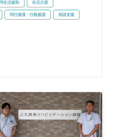
同生活援助
生活介護
同行援護・行動援護
相談支援