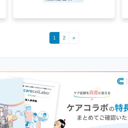
1
2
»