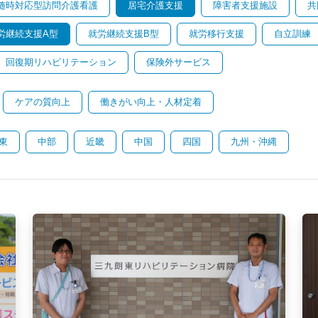
随時対応型訪問介護看護
居宅介護支援
障害者支援施設
共
労継続支援A型
就労継続支援B型
就労移行支援
自立訓練
回復期リハビリテーション
保険外サービス
ケアの質向上
働きがい向上・人材定着
東
中部
近畿
中国
四国
九州・沖縄