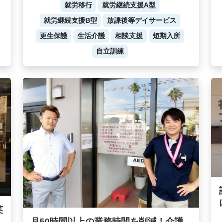
就労移行
就労継続支援A型
就労継続支援B型
放課後等デイサービス
更生保護
生活介護
相談支援
短期入所
自立訓練
笑
月50時間以上の業務時間を削減！介護