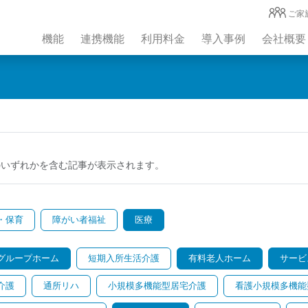
ご家
機能
連携機能
利用料金
導入事例
会社概要
のいずれかを含む記事が表示されます。
・保育
障がい者福祉
医療
グループホーム
短期入所生活介護
有料老人ホーム
サービ
介護
通所リハ
小規模多機能型居宅介護
看護小規模多機能