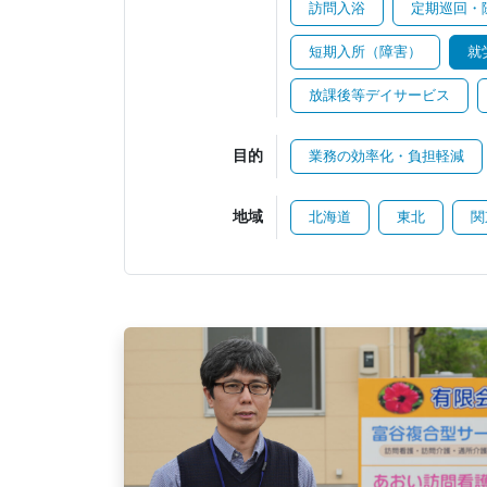
訪問入浴
定期巡回・
短期入所（障害）
就
放課後等デイサービス
目的
業務の効率化・負担軽減
地域
北海道
東北
関