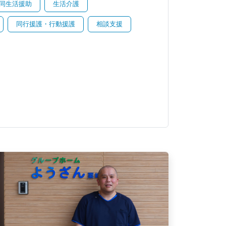
同生活援助
生活介護
同行援護・行動援護
相談支援