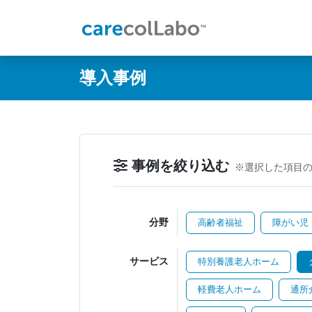
@ -0,0 +1,60 @@
導入事例
事例を絞り込む
※選択した項目
分野
高齢者福祉
障がい児
サービス
特別養護老人ホーム
軽費老人ホーム
通所