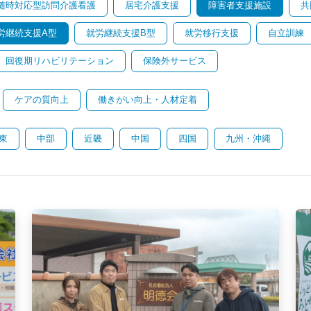
随時対応型訪問介護看護
居宅介護支援
障害者支援施設
共
労継続支援A型
就労継続支援B型
就労移行支援
自立訓練
回復期リハビリテーション
保険外サービス
ケアの質向上
働きがい向上・人材定着
東
中部
近畿
中国
四国
九州・沖縄