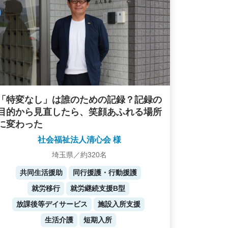
「特変なし」は誰のための記録？記録の
目的から見直したら、笑顔あふれる場所
に変わった
社会福祉法人清心会 様
埼玉県／約320名
共同生活援助
同行援護・行動援護
就労移行
就労継続支援B型
放課後等デイサービス
施設入所支援
生活介護
短期入所