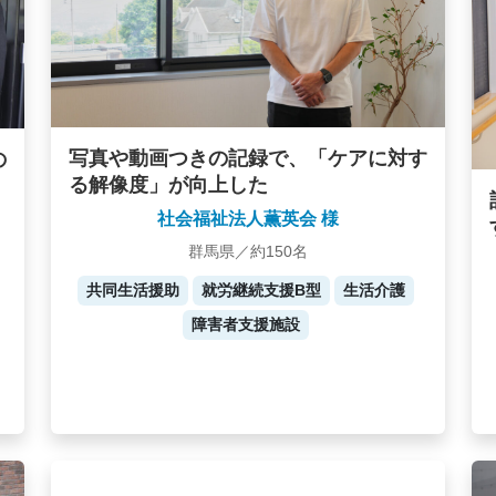
写真や動画つきの記録で、「ケアに対す
の
る解像度」が向上した
社会福祉法人薫英会 様
群馬県／約150名
共同生活援助
就労継続支援B型
生活介護
障害者支援施設