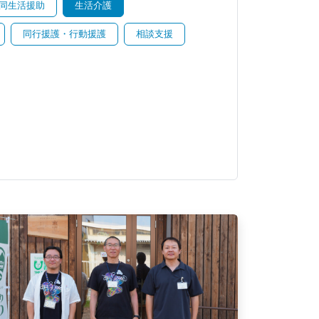
同生活援助
生活介護
同行援護・行動援護
相談支援