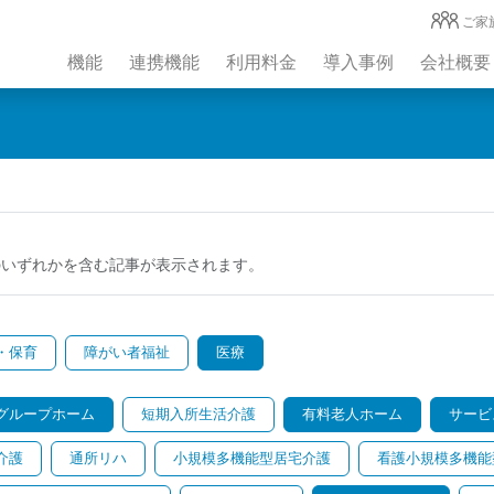
ご家
機能
連携機能
利用料金
導入事例
会社概要
のいずれかを含む記事が表示されます。
・保育
障がい者福祉
医療
グループホーム
短期入所生活介護
有料老人ホーム
サービ
介護
通所リハ
小規模多機能型居宅介護
看護小規模多機能