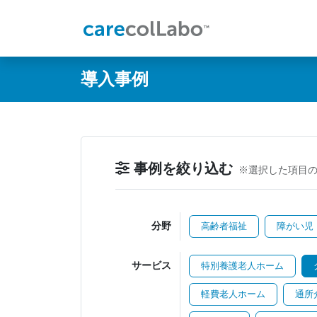
@ -0,0 +1,60 @@
導入事例
事例を絞り込む
※選択した項目
分野
高齢者福祉
障がい児
サービス
特別養護老人ホーム
軽費老人ホーム
通所