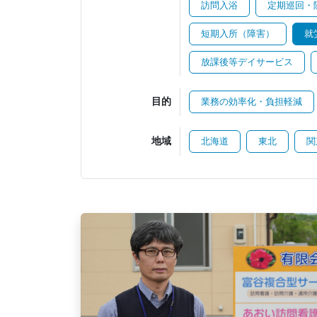
訪問入浴
定期巡回・
短期入所（障害）
就
放課後等デイサービス
目的
業務の効率化・負担軽減
地域
北海道
東北
関