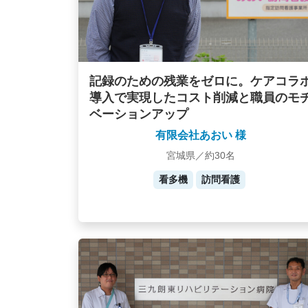
記録のための残業をゼロに。ケアコラ
導入で実現したコスト削減と職員のモ
ベーションアップ
有限会社あおい 様
宮城県／約30名
看多機
訪問看護