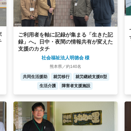
ボ
ご利用者を軸に記録が集まる「生きた記
チ
録」へ。日中・夜間の情報共有が変えた
支援のカタチ
社会福祉法人明徳会 様
熊本県／約140名
共同生活援助
就労移行
就労継続支援B型
生活介護
障害者支援施設