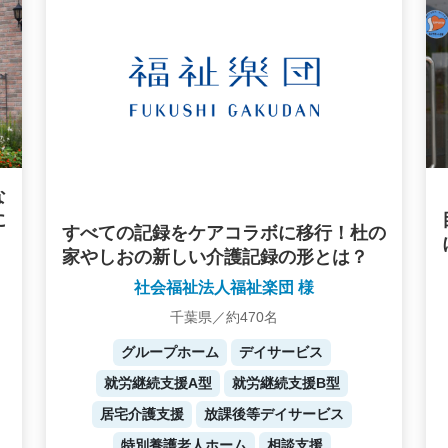
な
に
すべての記録をケアコラボに移行！杜の
家やしおの新しい介護記録の形とは？
社会福祉法人福祉楽団 様
千葉県／約470名
グループホーム
デイサービス
就労継続支援A型
就労継続支援B型
居宅介護支援
放課後等デイサービス
特別養護老人ホーム
相談支援