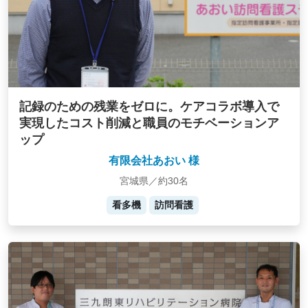
記録のための残業をゼロに。ケアコラボ導入で
実現したコスト削減と職員のモチベーションア
ップ
有限会社あおい 様
宮城県／約30名
看多機
訪問看護