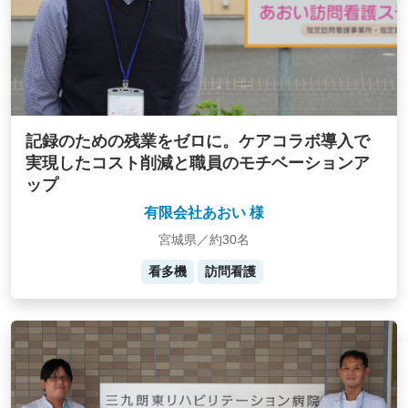
記録のための残業をゼロに。ケアコラボ導入で
実現したコスト削減と職員のモチベーションア
ップ
有限会社あおい 様
宮城県／約30名
看多機
訪問看護