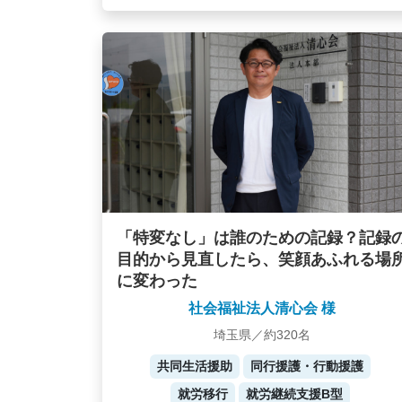
「特変なし」は誰のための記録？記録
目的から見直したら、笑顔あふれる場
に変わった
社会福祉法人清心会 様
埼玉県／約320名
共同生活援助
同行援護・行動援護
就労移行
就労継続支援B型