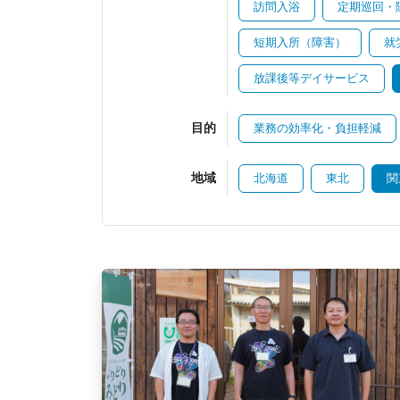
訪問入浴
定期巡回・
短期入所（障害）
就
放課後等デイサービス
目的
業務の効率化・負担軽減
地域
北海道
東北
関