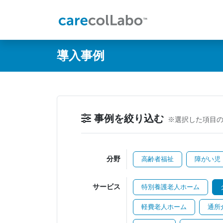
@ -0,0 +1,60 @@
導入事例
事例を絞り込む
※選択した項目
分野
高齢者福祉
障がい児
サービス
特別養護老人ホーム
軽費老人ホーム
通所