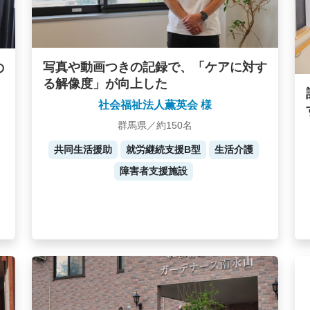
写真や動画つきの記録で、「ケアに対す
の
る解像度」が向上した
社会福祉法人薫英会 様
群馬県／約150名
共同生活援助
就労継続支援B型
生活介護
障害者支援施設