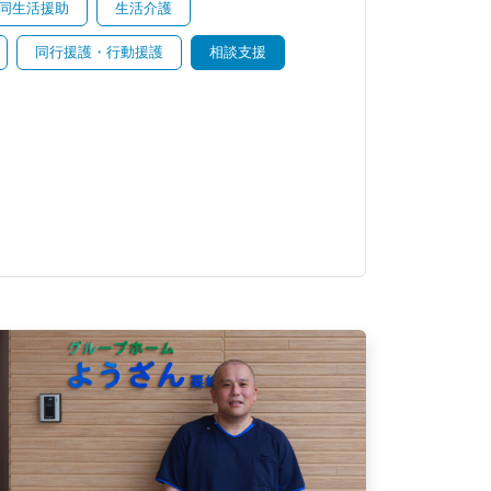
同生活援助
生活介護
同行援護・行動援護
相談支援