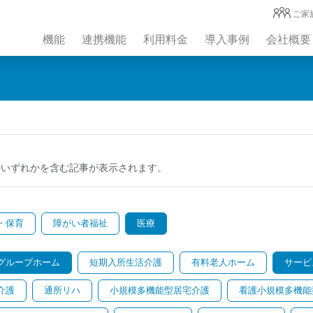
ご家
機能
連携機能
利用料金
導入事例
会社概要
のいずれかを含む記事が表示されます。
・保育
障がい者福祉
医療
グループホーム
短期入所生活介護
有料老人ホーム
サービ
介護
通所リハ
小規模多機能型居宅介護
看護小規模多機能