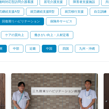
随時対応型訪問介護看護
居宅介護支援
障害者支援施設
共
労継続支援A型
就労継続支援B型
就労移行支援
自立訓練
回復期リハビリテーション
保険外サービス
ケアの質向上
働きがい向上・人材定着
東
中部
近畿
中国
四国
九州・沖縄