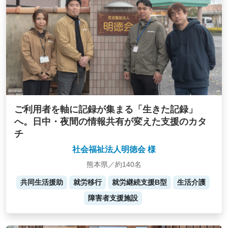
ご利用者を軸に記録が集まる「生きた記録」
へ。日中・夜間の情報共有が変えた支援のカタ
チ
社会福祉法人明徳会 様
熊本県／約140名
共同生活援助
就労移行
就労継続支援B型
生活介護
障害者支援施設