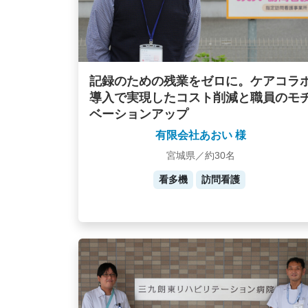
記録のための残業をゼロに。ケアコラ
導入で実現したコスト削減と職員のモ
ベーションアップ
有限会社あおい 様
宮城県／約30名
看多機
訪問看護