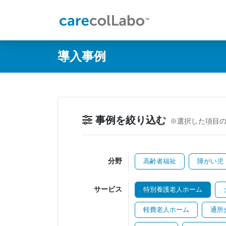
@ -0,0 +1,60 @@
導入事例
事例を絞り込む
※選択した項目
分野
高齢者福祉
障がい児
サービス
特別養護老人ホーム
軽費老人ホーム
通所