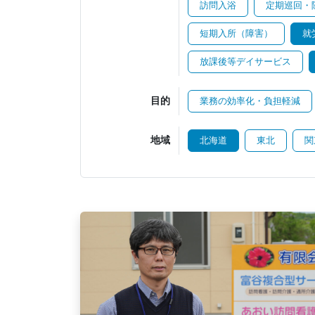
訪問入浴
定期巡回・
短期入所（障害）
就
放課後等デイサービス
目的
業務の効率化・負担軽減
地域
北海道
東北
関