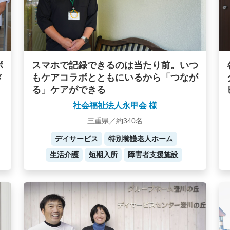
ボ
スマホで記録できるのは当たり前。いつ
メ
もケアコラボとともにいるから「つなが
る」ケアができる
社会福祉法人永甲会 様
三重県／約340名
デイサービス
特別養護老人ホーム
生活介護
短期入所
障害者支援施設