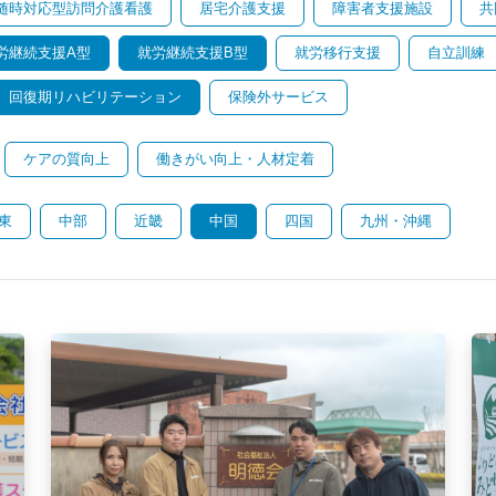
随時対応型訪問介護看護
居宅介護支援
障害者支援施設
共
労継続支援A型
就労継続支援B型
就労移行支援
自立訓練
回復期リハビリテーション
保険外サービス
ケアの質向上
働きがい向上・人材定着
東
中部
近畿
中国
四国
九州・沖縄