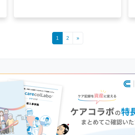
1
2
»