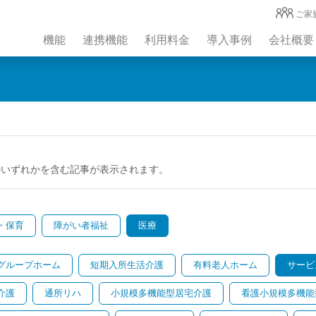
ご家
機能
連携機能
利用料金
導入事例
会社概要
のいずれかを含む記事が表示されます。
・保育
障がい者福祉
医療
グループホーム
短期入所生活介護
有料老人ホーム
サービ
介護
通所リハ
小規模多機能型居宅介護
看護小規模多機能