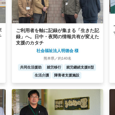
ボ
ご利用者を軸に記録が集まる「生きた記
チ
録」へ。日中・夜間の情報共有が変えた
支援のカタチ
社会福祉法人明徳会 様
熊本県／約140名
共同生活援助
就労移行
就労継続支援B型
生活介護
障害者支援施設