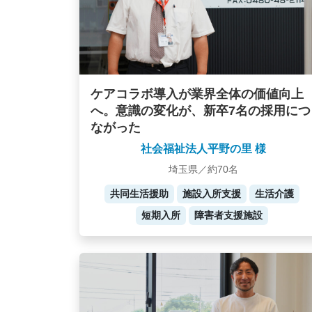
ケアコラボ導入が業界全体の価値向上
へ。意識の変化が、新卒7名の採用につ
ながった
社会福祉法人平野の里 様
埼玉県／約70名
共同生活援助
施設入所支援
生活介護
短期入所
障害者支援施設