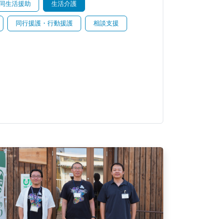
同生活援助
生活介護
同行援護・行動援護
相談支援