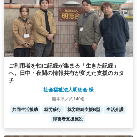
ご利用者を軸に記録が集まる「生きた記録」
へ。日中・夜間の情報共有が変えた支援のカタ
チ
社会福祉法人明徳会 様
熊本県／約140名
共同生活援助
就労移行
就労継続支援B型
生活介護
障害者支援施設