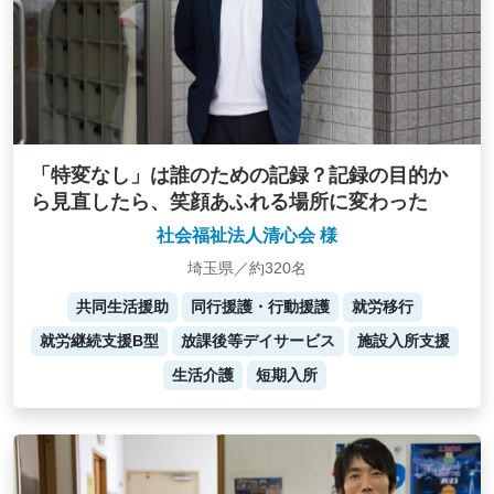
「特変なし」は誰のための記録？記録の目的か
ら見直したら、笑顔あふれる場所に変わった
社会福祉法人清心会 様
埼玉県／約320名
共同生活援助
同行援護・行動援護
就労移行
就労継続支援B型
放課後等デイサービス
施設入所支援
生活介護
短期入所