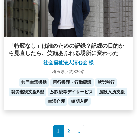
「特変なし」は誰のための記録？記録の目的か
ら見直したら、笑顔あふれる場所に変わった
社会福祉法人清心会 様
埼玉県／約320名
共同生活援助
同行援護・行動援護
就労移行
就労継続支援B型
放課後等デイサービス
施設入所支援
生活介護
短期入所
Posts
1
2
»