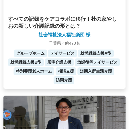
すべての記録をケアコラボに移行！杜の家やし
おの新しい介護記録の形とは？
社会福祉法人福祉楽団 様
千葉県／約470名
グループホーム
デイサービス
就労継続支援A型
就労継続支援B型
居宅介護支援
放課後等デイサービス
特別養護老人ホーム
相談支援
短期入所生活介護
訪問介護