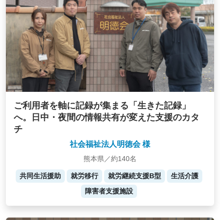
ご利用者を軸に記録が集まる「生きた記録」
へ。日中・夜間の情報共有が変えた支援のカタ
チ
社会福祉法人明徳会 様
熊本県／約140名
共同生活援助
就労移行
就労継続支援B型
生活介護
障害者支援施設