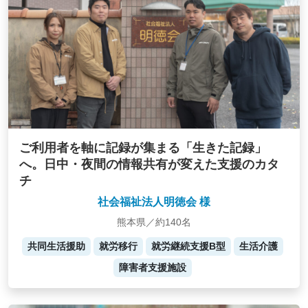
ご利用者を軸に記録が集まる「生きた記録」
へ。日中・夜間の情報共有が変えた支援のカタ
チ
社会福祉法人明徳会 様
熊本県／約140名
共同生活援助
就労移行
就労継続支援B型
生活介護
障害者支援施設