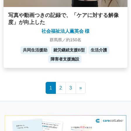
写真や動画つきの記録で、「ケアに対する解像
度」が向上した
社会福祉法人薫英会 様
群馬県／約150名
共同生活援助
就労継続支援B型
生活介護
障害者支援施設
Posts
1
2
3
»
navigation