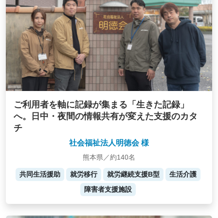
ご利用者を軸に記録が集まる「生きた記録」
へ。日中・夜間の情報共有が変えた支援のカタ
チ
社会福祉法人明徳会 様
熊本県／約140名
共同生活援助
就労移行
就労継続支援B型
生活介護
障害者支援施設