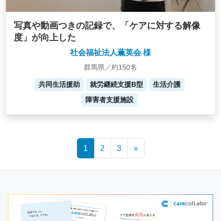
写真や動画つきの記録で、「ケアに対する解像
度」が向上した
社会福祉法人薫英会 様
群馬県／約150名
共同生活援助
就労継続支援B型
生活介護
障害者支援施設
Posts
1
2
3
»
navigation