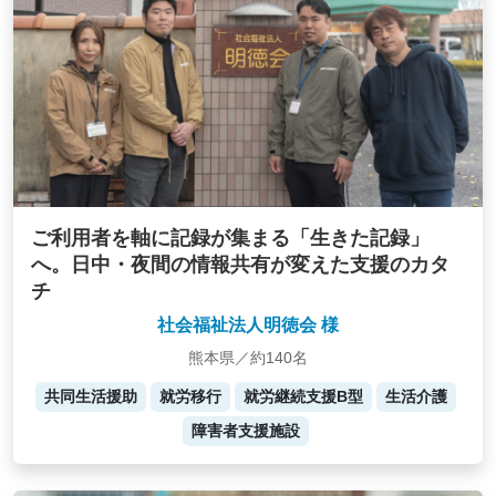
ご利用者を軸に記録が集まる「生きた記録」
へ。日中・夜間の情報共有が変えた支援のカタ
チ
社会福祉法人明徳会 様
熊本県／約140名
共同生活援助
就労移行
就労継続支援B型
生活介護
障害者支援施設