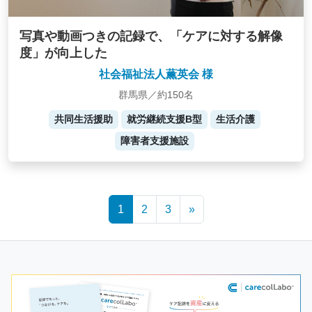
写真や動画つきの記録で、「ケアに対する解像
度」が向上した
社会福祉法人薫英会 様
群馬県／約150名
共同生活援助
就労継続支援B型
生活介護
障害者支援施設
Posts
1
2
3
»
navigation