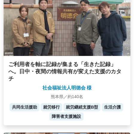
ご利用者を軸に記録が集まる「生きた記録」
へ。日中・夜間の情報共有が変えた支援のカタ
チ
社会福祉法人明徳会 様
熊本県／約140名
共同生活援助
就労移行
就労継続支援B型
生活介護
障害者支援施設