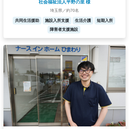
社会福祉法人平野の里 様
埼玉県／約70名
共同生活援助
施設入所支援
生活介護
短期入所
障害者支援施設