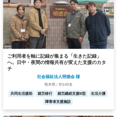
ご利用者を軸に記録が集まる「生きた記録」
へ。日中・夜間の情報共有が変えた支援のカタ
チ
社会福祉法人明徳会 様
熊本県／約140名
共同生活援助
就労移行
就労継続支援B型
生活介護
障害者支援施設