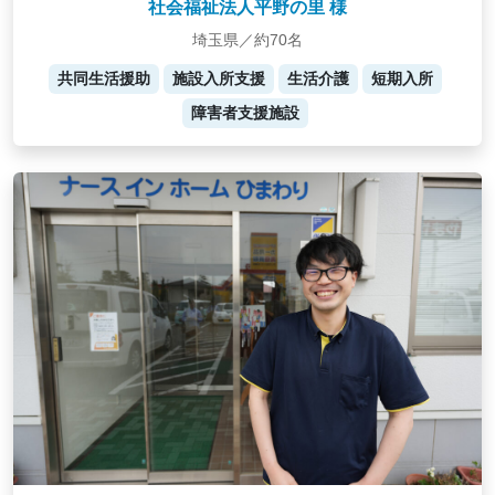
社会福祉法人平野の里 様
埼玉県／約70名
共同生活援助
施設入所支援
生活介護
短期入所
障害者支援施設