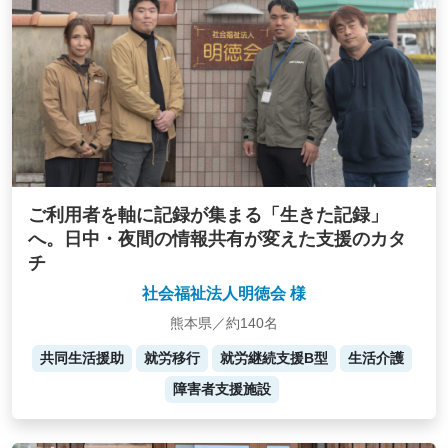
ご利用者を軸に記録が集まる「生きた記録」
へ。日中・夜間の情報共有が変えた支援のカタ
チ
社会福祉法人明徳会 様
熊本県／約140名
共同生活援助
就労移行
就労継続支援B型
生活介護
障害者支援施設