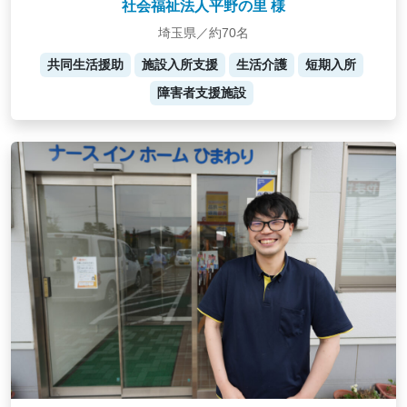
社会福祉法人平野の里 様
埼玉県／約70名
共同生活援助
施設入所支援
生活介護
短期入所
障害者支援施設