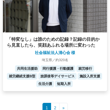
「特変なし」は誰のための記録？記録の目的か
ら見直したら、笑顔あふれる場所に変わった
社会福祉法人清心会 様
埼玉県／約320名
共同生活援助
同行援護・行動援護
就労移行
就労継続支援B型
放課後等デイサービス
施設入所支援
生活介護
短期入所
Posts
1
2
»