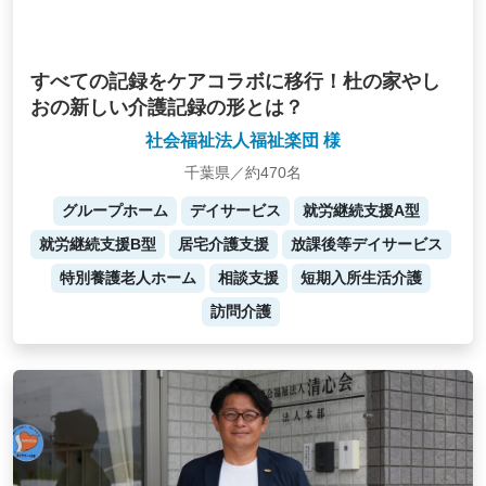
すべての記録をケアコラボに移行！杜の家やし
おの新しい介護記録の形とは？
社会福祉法人福祉楽団 様
千葉県／約470名
グループホーム
デイサービス
就労継続支援A型
就労継続支援B型
居宅介護支援
放課後等デイサービス
特別養護老人ホーム
相談支援
短期入所生活介護
訪問介護