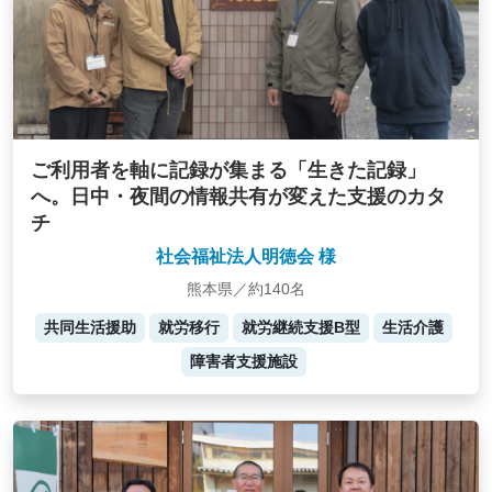
ご利用者を軸に記録が集まる「生きた記録」
へ。日中・夜間の情報共有が変えた支援のカタ
チ
社会福祉法人明徳会 様
熊本県／約140名
共同生活援助
就労移行
就労継続支援B型
生活介護
障害者支援施設