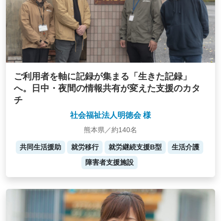
ご利用者を軸に記録が集まる「生きた記録」
へ。日中・夜間の情報共有が変えた支援のカタ
チ
社会福祉法人明徳会 様
熊本県／約140名
共同生活援助
就労移行
就労継続支援B型
生活介護
障害者支援施設