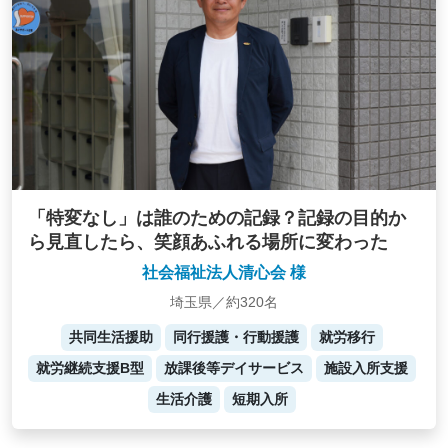
「特変なし」は誰のための記録？記録の目的か
ら見直したら、笑顔あふれる場所に変わった
社会福祉法人清心会 様
埼玉県／約320名
共同生活援助
同行援護・行動援護
就労移行
就労継続支援B型
放課後等デイサービス
施設入所支援
生活介護
短期入所