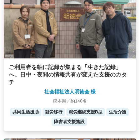
ご利用者を軸に記録が集まる「生きた記録」
へ。日中・夜間の情報共有が変えた支援のカタ
チ
社会福祉法人明徳会 様
熊本県／約140名
共同生活援助
就労移行
就労継続支援B型
生活介護
障害者支援施設