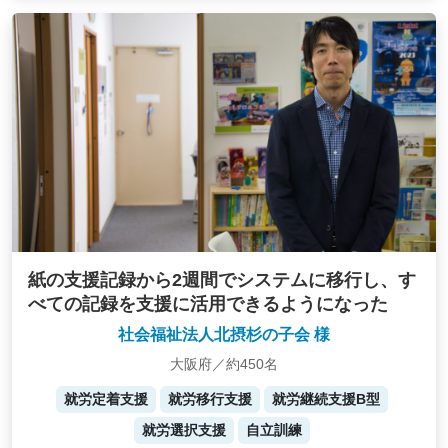
紙の支援記録から2週間でシステムに移行し、す
べての記録を支援に活用できるようになった
社会福祉法人北摂杉の子会 様
大阪府／約450名
就労定着支援
就労移行支援
就労継続支援B型
就労選択支援
自立訓練