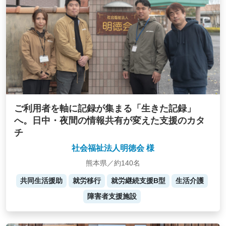
ご利用者を軸に記録が集まる「生きた記録」
へ。日中・夜間の情報共有が変えた支援のカタ
チ
社会福祉法人明徳会 様
熊本県／約140名
共同生活援助
就労移行
就労継続支援B型
生活介護
障害者支援施設