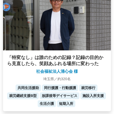
「特変なし」は誰のための記録？記録の目的か
ら見直したら、笑顔あふれる場所に変わった
社会福祉法人清心会 様
埼玉県／約320名
共同生活援助
同行援護・行動援護
就労移行
就労継続支援B型
放課後等デイサービス
施設入所支援
生活介護
短期入所