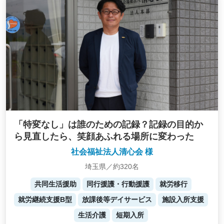
「特変なし」は誰のための記録？記録の目的か
ら見直したら、笑顔あふれる場所に変わった
社会福祉法人清心会 様
埼玉県／約320名
共同生活援助
同行援護・行動援護
就労移行
就労継続支援B型
放課後等デイサービス
施設入所支援
生活介護
短期入所