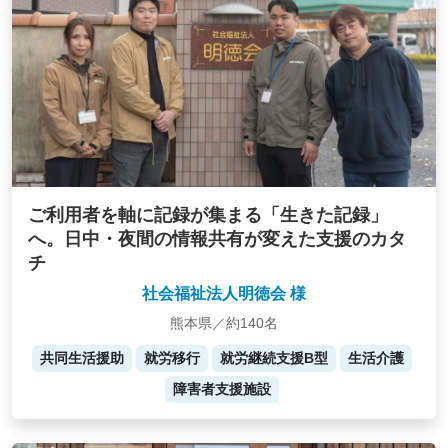
ご利用者を軸に記録が集まる「生きた記録」
へ。日中・夜間の情報共有が変えた支援のカタ
チ
社会福祉法人明徳会 様
熊本県／約140名
共同生活援助
就労移行
就労継続支援B型
生活介護
障害者支援施設