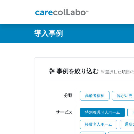
@ -0,0 +1,60 @@
導入事例
事例を絞り込む
※選択した項目
分野
高齢者福祉
障がい児
サービス
特別養護老人ホーム
軽費老人ホーム
通所