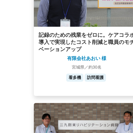
記録のための残業をゼロに。ケアコラ
導入で実現したコスト削減と職員のモ
ベーションアップ
有限会社あおい 様
宮城県／約30名
看多機
訪問看護