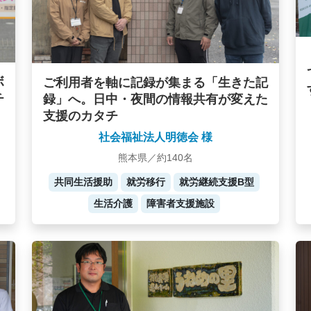
ボ
ご利用者を軸に記録が集まる「生きた記
チ
録」へ。日中・夜間の情報共有が変えた
支援のカタチ
社会福祉法人明徳会 様
熊本県／約140名
共同生活援助
就労移行
就労継続支援B型
生活介護
障害者支援施設