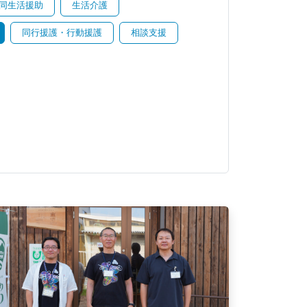
同生活援助
生活介護
同行援護・行動援護
相談支援