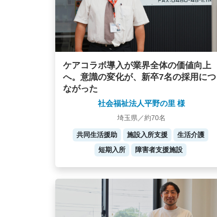
ケアコラボ導入が業界全体の価値向上
へ。意識の変化が、新卒7名の採用につ
ながった
社会福祉法人平野の里 様
埼玉県／約70名
共同生活援助
施設入所支援
生活介護
短期入所
障害者支援施設