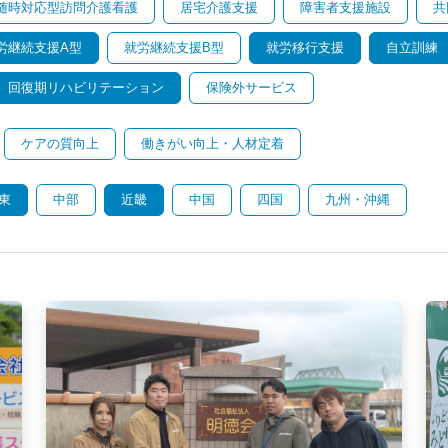
随時対応型訪問介護看護
居宅介護支援
障害者支援施設
共
労継続支援A型
就労継続支援B型
就労移行支援
自立訓練
回復期リハビリテーション
保険外サービス
ケアの質向上
働きがい向上・人材定着
東
中部
近畿
中国
四国
九州・沖縄