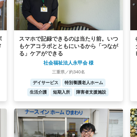
ボ
スマホで記録できるのは当たり前。いつ
メ
もケアコラボとともにいるから「つなが
る」ケアができる
社会福祉法人永甲会 様
三重県／約340名
デイサービス
特別養護老人ホーム
生活介護
短期入所
障害者支援施設