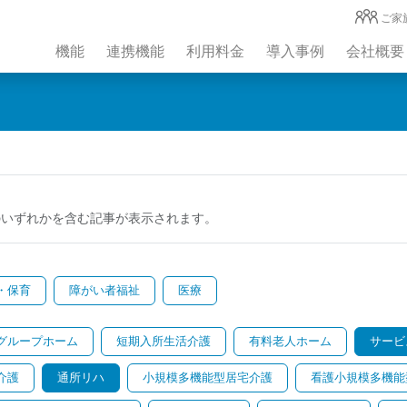
ご家
機能
連携機能
利用料金
導入事例
会社概要
のいずれかを含む記事が表示されます。
・保育
障がい者福祉
医療
グループホーム
短期入所生活介護
有料老人ホーム
サービ
介護
通所リハ
小規模多機能型居宅介護
看護小規模多機能