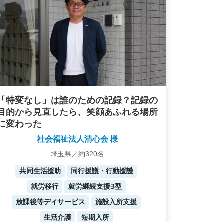
「特変なし」は誰のための記録？記録の
目的から見直したら、笑顔あふれる場所
に変わった
社会福祉法人清心会 様
埼玉県／約320名
共同生活援助
同行援護・行動援護
就労移行
就労継続支援B型
放課後等デイサービス
施設入所支援
生活介護
短期入所