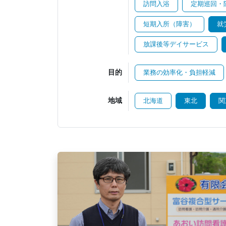
訪問入浴
定期巡回・
短期入所（障害）
就
放課後等デイサービス
目的
業務の効率化・負担軽減
地域
北海道
東北
関