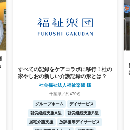
消
も
すべての記録をケアコラボに移行！杜の
家やしおの新しい介護記録の形とは？
社会福祉法人福祉楽団 様
千葉県／約470名
グループホーム
デイサービス
就労継続支援A型
就労継続支援B型
居宅介護支援
放課後等デイサービス