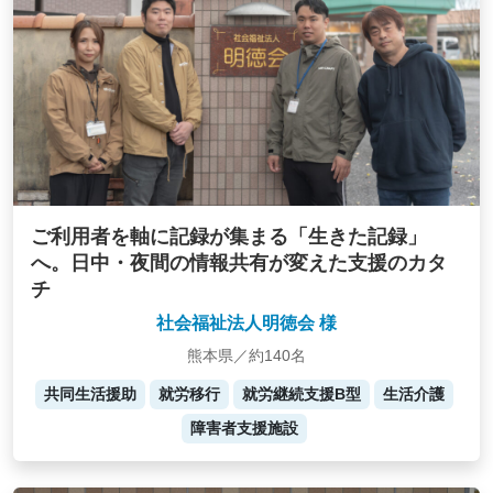
ご利用者を軸に記録が集まる「生きた記録」
へ。日中・夜間の情報共有が変えた支援のカタ
チ
社会福祉法人明徳会 様
熊本県／約140名
共同生活援助
就労移行
就労継続支援B型
生活介護
障害者支援施設