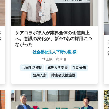
ケアコラボ導入が業界全体の価値向上
ス
へ。意識の変化が、新卒7名の採用につ
ス
ながった
社会福祉法人平野の里 様
埼玉県／約70名
共同生活援助
施設入所支援
生活介護
短期入所
障害者支援施設