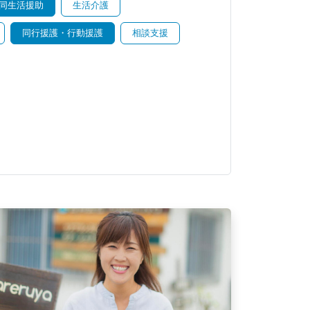
同生活援助
生活介護
同行援護・行動援護
相談支援