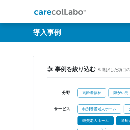
@ -0,0 +1,60 @@
導入事例
事例を絞り込む
※選択した項目
分野
高齢者福祉
障がい児
サービス
特別養護老人ホーム
軽費老人ホーム
通所