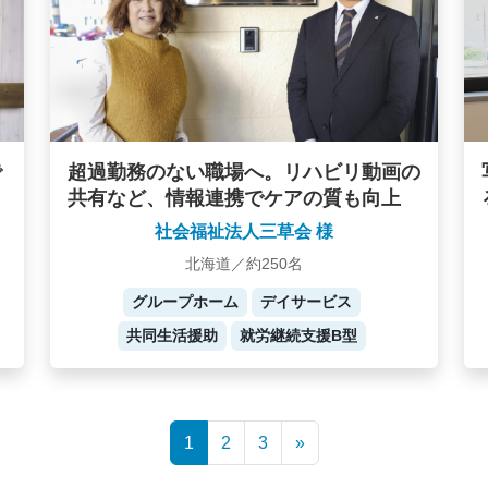
で
超過勤務のない職場へ。リハビリ動画の
共有など、情報連携でケアの質も向上
社会福祉法人三草会 様
北海道／約250名
グループホーム
デイサービス
共同生活援助
就労継続支援B型
1
2
3
»