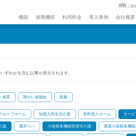
ご家
機能
連携機能
利用料金
導入事例
会社概要
のいずれかを含む記事が表示されます。
・保育
障がい者福祉
医療
グループホーム
短期入所生活介護
有料老人ホーム
サービ
介護
通所リハ
小規模多機能型居宅介護
看護小規模多機能