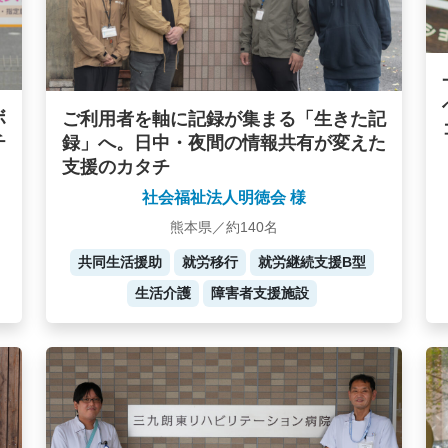
ボ
ご利用者を軸に記録が集まる「生きた記
チ
録」へ。日中・夜間の情報共有が変えた
支援のカタチ
社会福祉法人明徳会 様
熊本県／約140名
共同生活援助
就労移行
就労継続支援B型
生活介護
障害者支援施設