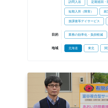
訪問入浴
定期巡回・
短期入所（障害）
就
放課後等デイサービス
目的
業務の効率化・負担軽減
地域
北海道
東北
関