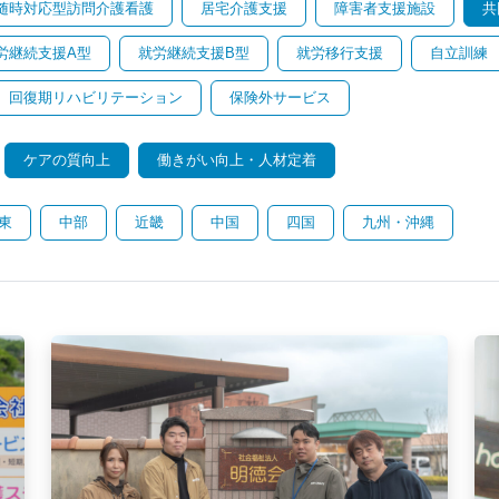
随時対応型訪問介護看護
居宅介護支援
障害者支援施設
共
労継続支援A型
就労継続支援B型
就労移行支援
自立訓練
回復期リハビリテーション
保険外サービス
ケアの質向上
働きがい向上・人材定着
東
中部
近畿
中国
四国
九州・沖縄