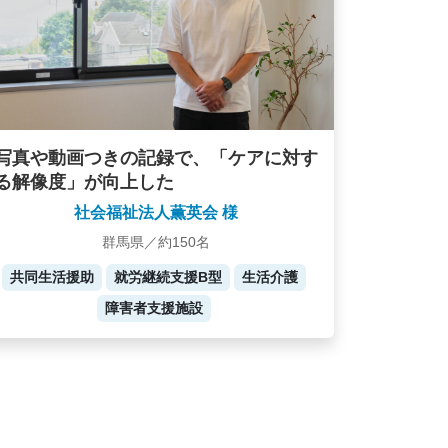
写真や動画つきの記録で、「ケアに対す
る解像度」が向上した
社会福祉法人薫英会 様
群馬県／約150名
共同生活援助
就労継続支援B型
生活介護
障害者支援施設