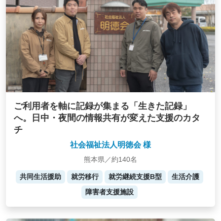
ご利用者を軸に記録が集まる「生きた記録」
へ。日中・夜間の情報共有が変えた支援のカタ
チ
社会福祉法人明徳会 様
熊本県／約140名
共同生活援助
就労移行
就労継続支援B型
生活介護
障害者支援施設