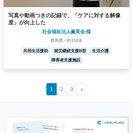
写真や動画つきの記録で、「ケアに対する解像
度」が向上した
社会福祉法人薫英会 様
群馬県／約150名
共同生活援助
就労継続支援B型
生活介護
障害者支援施設
Posts
1
2
3
»
navigation