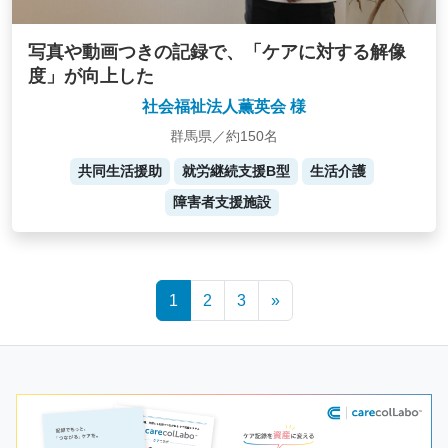
写真や動画つきの記録で、「ケアに対する解像
度」が向上した
社会福祉法人薫英会 様
群馬県／約150名
共同生活援助
就労継続支援B型
生活介護
障害者支援施設
Posts
1
2
3
»
navigation