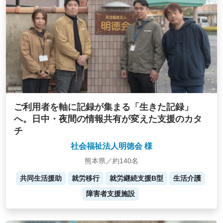
ご利用者を軸に記録が集まる「生きた記録」
へ。日中・夜間の情報共有が変えた支援のカタ
チ
社会福祉法人明徳会 様
熊本県／約140名
共同生活援助
就労移行
就労継続支援B型
生活介護
障害者支援施設