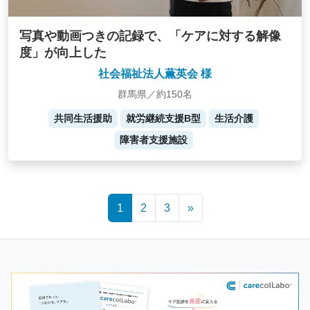
写真や動画つきの記録で、「ケアに対する解像
度」が向上した
社会福祉法人薫英会 様
群馬県／約150名
共同生活援助
就労継続支援B型
生活介護
障害者支援施設
Posts
1
2
3
»
navigation