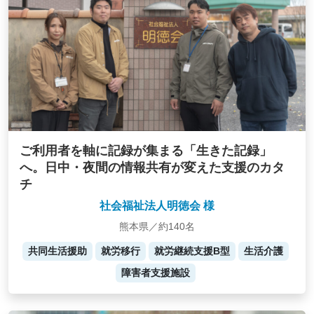
ご利用者を軸に記録が集まる「生きた記録」
へ。日中・夜間の情報共有が変えた支援のカタ
チ
社会福祉法人明徳会 様
熊本県／約140名
共同生活援助
就労移行
就労継続支援B型
生活介護
障害者支援施設